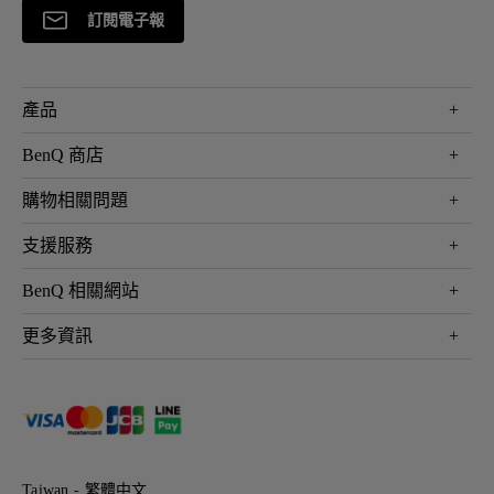
訂閱電子報
產品
大型液晶
BenQ 商店
顯示器
最新產品與活動
購物相關問題
投影機
鑑賞據點
智慧照明
第一次購物就上手
支援服務
尋找銷售據點
擴充底座
官網購物常見問題
會員綁定LINE教學
服務公告
BenQ 相關網站
專業拍物視訊鏡頭
延長保固購買
福利品專區
產品註冊
贈品兌換網站首頁
專業商用解決方案
更多資訊
保固條例
以健康為本的智慧教學
網路報修
關於明基
ZOWIE e-Sports 電競產品
手冊與軟體下載
永續發展
BenQ 大娛樂家
產品常見問題
產品碳足跡報告
BenQ 劇樂部
人才招募
職場精神保護區
Taiwan - 繁體中文