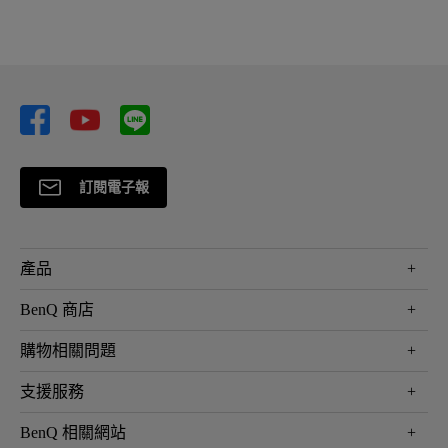
訂閱電子報
產品
大型液晶
BenQ 商店
顯示器
最新產品與活動
購物相關問題
投影機
鑑賞據點
智慧照明
第一次購物就上手
支援服務
尋找銷售據點
擴充底座
官網購物常見問題
會員綁定LINE教學
服務公告
BenQ 相關網站
專業拍物視訊鏡頭
延長保固購買