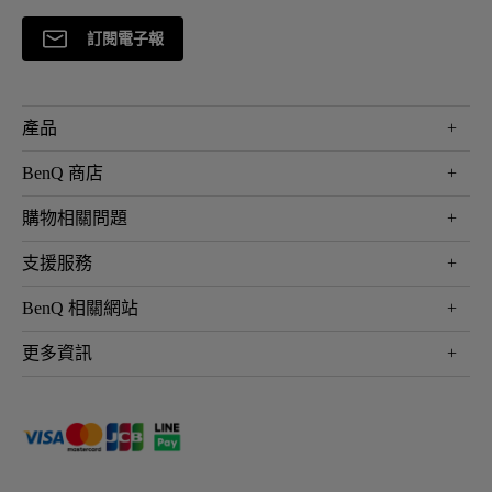
訂閱電子報
產品
大型液晶
BenQ 商店
顯示器
最新產品與活動
購物相關問題
投影機
鑑賞據點
智慧照明
第一次購物就上手
支援服務
尋找銷售據點
擴充底座
官網購物常見問題
會員綁定LINE教學
服務公告
BenQ 相關網站
專業拍物視訊鏡頭
延長保固購買
福利品專區
產品註冊
贈品兌換網站首頁
專業商用解決方案
更多資訊
保固條例
以健康為本的智慧教學
網路報修
關於明基
ZOWIE e-Sports 電競產品
手冊與軟體下載
永續發展
BenQ 大娛樂家
產品常見問題
產品碳足跡報告
BenQ 劇樂部
人才招募