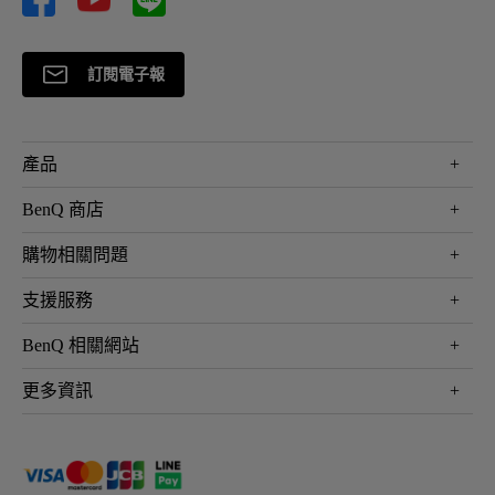
訂閱電子報
產品
大型液晶
BenQ 商店
顯示器
最新產品與活動
購物相關問題
投影機
鑑賞據點
智慧照明
第一次購物就上手
支援服務
尋找銷售據點
擴充底座
官網購物常見問題
會員綁定LINE教學
服務公告
BenQ 相關網站
專業拍物視訊鏡頭
延長保固購買
福利品專區
產品註冊
贈品兌換網站首頁
專業商用解決方案
更多資訊
保固條例
以健康為本的智慧教學
網路報修
關於明基
ZOWIE e-Sports 電競產品
手冊與軟體下載
永續發展
BenQ 大娛樂家
產品常見問題
產品碳足跡報告