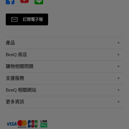
訂閱電子報
產品
大型液晶
BenQ 商店
顯示器
最新產品與活動
購物相關問題
投影機
鑑賞據點
智慧照明
第一次購物就上手
支援服務
尋找銷售據點
擴充底座
官網購物常見問題
會員綁定LINE教學
服務公告
BenQ 相關網站
專業拍物視訊鏡頭
延長保固購買
福利品專區
產品註冊
贈品兌換網站首頁
專業商用解決方案
更多資訊
保固條例
以健康為本的智慧教學
網路報修
關於明基
ZOWIE e-Sports 電競產品
手冊與軟體下載
永續發展
BenQ 大娛樂家
產品常見問題
產品碳足跡報告