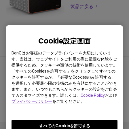
製品に戻る
Cookie設定画面
保証規定
BenQはお客様のデータプライバシーを大切にしていま
す。当社は、ウェブサイトをご利用の際に最適な体験をご
保証期間：1年保証
提供するため、クッキーや類似の技術を使用しています。
「すべてのCookiesを許可する」をクリックしてすべての
クッキーを許可するか、「必要なCookiesのみ許可する」
を選択して必要最小限の技術のみを有効にすることができ
（光源ランプの保証期間は、ご購入日から起算して満3ヵ月又は
ます。また、いつでもこちらからクッキーの設定をご自身
500時間使用のいずれか一方に達するまでとなります。）
でカスタマイズできます。詳しくは、
Cookie Policy
および
利用方法は下記ウェブサイトでご確認ください。
プライバシーポリシー
をご覧ください。
https://www.benq.com/ja-jp/support/warranty.html
すべてのCookieを許可する