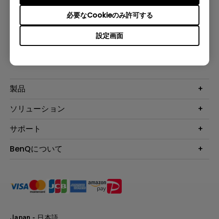
必要なCookieのみ許可する
設定画面
登録
製品
プロジェクター
ソリューション
液晶モニター
ビジネス向け
サポート
照明
教育機関向け
Webカメラ
サポート
BenQについて
知識ページ
ドッキングステーション
製品サポート情報
Eye-Care
BenQ会社情報
スピーカー
製品回収について
AQCOLOR
リーダーシップ
製品保守サービス終了のご案内
e-Sports
ニュース
保証規定
環境活動
正規取扱店情報
Japan - 日本語