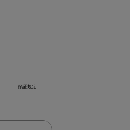
モニター新品再生品
照明製品新品再生品
保証規定