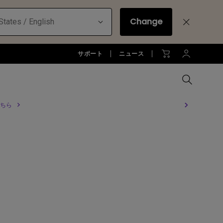
Change
States / English
サポート
ニュース
ちら
MacBookに最適な拡張方法
オフィス環境とDP1310
全プロジェクターを比較する
全液晶モニターを比較する
全照明製品を比較する
お客様
アーム
ジネス)
アーム
お子様の学びとtreVolo U
アクセサリー
法人向け
アクセサリー
生産終了モデル
アクセサリー
モニターライト診断
ター
プロジェクター新品再生品
ソフトウェア
照明に関する知識
esports | ZOWIE
オフィス環境とモニターライト