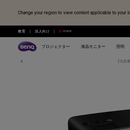
Change your region to view content applicable to your l
教育
法人向け
プロジェクター
液晶モニター
照明
【注意
全プロジェクター
全液晶モニター
全照明製品
スピーカー
電子黒板
Webカメラ
ドッキングステーション・USB
treVolo U
BenQ Board
ideaCam S1 Pro
DP1310
シリーズ
シリーズ
シリーズ
使用用途
使用用途
ideaCam S1 Plus
GR10
ゲーミングシリーズ
ホームモニター｜EW・GWシ
モニターライト｜ScreenBar
カジュアルゲーミングプ
写真編集向けモニ
リーズ
クター
リーズ
EnSpire
ホームシアターシリーズ
学習用ライト｜MindDuo
プロデザイナー向けモニター｜
ホームエンターテインメ
プログラミング
モバイルシリーズ
アイケア デスクライト｜WiT
Creative Proシリーズ
ロジェクター
アイケアモニタ
ピアノ向け照明｜PianoLight
ゲーミングモニター｜MOBIUZ
クリエイター向