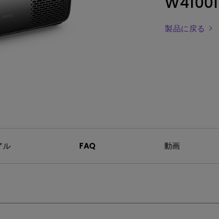
W4100i
レーザー
165Hz
Android TV搭載
P3
ー｜MAシリー
製品に戻る
低遅延
2.1ch 内蔵スピーカー
アル
FAQ
動画