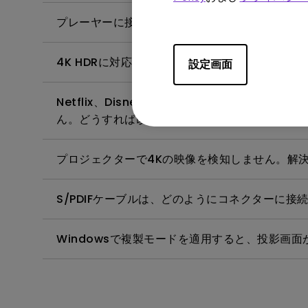
プレーヤーに接続していてもプロジェクターに映
4K HDRに対応した HDMIケーブルの規格は何で
設定画面
Netflix、Disney+、Huluなどを携
ん。どうすれば改善しますか？
プロジェクターで4Kの映像を検知しません。解
S/PDIFケーブルは、どのようにコネクターに接
Windowsで複製モードを適用すると、投影画