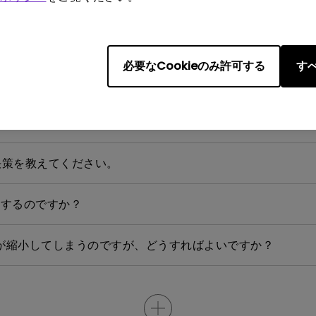
像が表示されません。どうすれば修正できますか？
すか?
必要なCookieのみ許可する
すべ
帯端末からケーブルや変換アダプターを利用してプロジェクターと接
決策を教えてください。
続するのですか？
面が縮小してしまうのですが、どうすればよいですか？