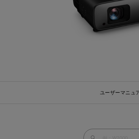
ノートPC向け照明｜LaptopBar
プログラミングモニター｜RD
び方
シリーズ
Mac向けモニタ
ズ
ユーザーマニュ