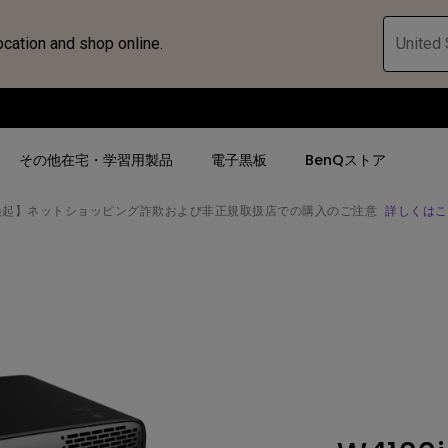
ocation and shop online.
United 
その他在宅・学習用製品
電子黒板
BenQストア
喚起】ネットショッピング詐欺および非正規取扱店での購入のご注意
詳しくはこ
ハブ
人気検索
人気検索
法人/教育関係の
モニター
ロジェ
ター｜SWシ
4K UHD (3840×2160)
4K UHD(3840x2160)
オフィス向け(ビ
モニター
短焦点
USB Type-C
教育向け
ントプ
向けモニター
手動縦／手動横台形補正
高さ調整可
ゴルフシュミレー
ー
LED
27~28インチ
空間演出用途
けモニターの選