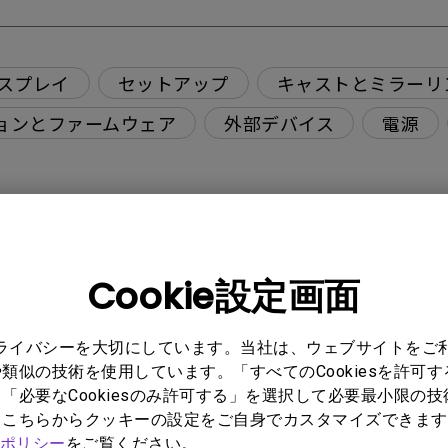
スプレイ
セットアップ
キャストとミラーリ
ョンとファームウェア
外部デバイス
電源
バックグラウンドアプリが勝手に終了してしまうのはなぜですか？
Cookie設定画面
ce Mode がグレーアウト表示になっていて選択できません。どのよう
プライバシーを大切にしています。当社は、ウェブサイトをご
いは何ですか？
類似の技術を使用しています。「すべてのCookiesを許可
「必要なCookiesのみ許可する」を選択して必要最小限の
もこちらからクッキーの設定をご自身でカスタマイズできます
すか？
ポリシー
をご覧ください。