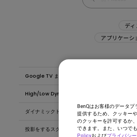
ディ
アプリケーシ
Google TV または Android TV で
High/Low Dynamic Light Sour
BenQはお客様のデータ
ダイナミックトーンマッピングとHDR10+の違
提供するため、クッキーや
のクッキーを許可するか、
できます。また、いつで
投影をするスクリーンはどのように選べばよいで
Policy
および
プライバシー