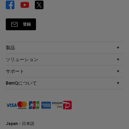
登録
製品
プロジェクター
ソリューション
液晶モニター
ビジネス向け
サポート
照明
教育機関向け
Webカメラ
サポート
BenQについて
知識ページ
ドッキングステーション
製品サポート情報
Eye-Care
BenQ会社情報
スピーカー
製品回収について
AQCOLOR
リーダーシップ
製品保守サービス終了のご案内
e-Sports
ニュース
保証規定
環境活動
正規取扱店情報
Japan - 日本語