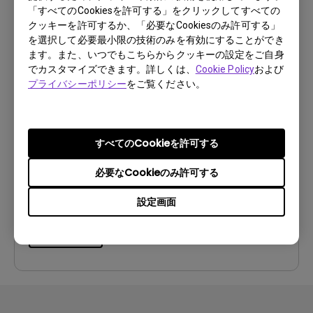
プレビュー
「すべてのCookiesを許可する」をクリックしてすべての
クッキーを許可するか、「必要なCookiesのみ許可する」
を選択して必要最小限の技術のみを有効にすることができ
ます。また、いつでもこちらからクッキーの設定をご自身
でカスタマイズできます。詳しくは、
Cookie Policy
および
プライバシーポリシー
をご覧ください。
ユーザーマニュアル
Japanese User Manual
更新:
2020/12/24
すべてのCookieを許可する
言語:
Japanese
必要なCookieのみ許可する
ファイルサイズ:
13.2 MB
バージョン:
設定画面
プレビュー