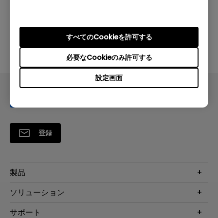
30/5/2024
すべてのCookieを許可する
BenQ PD/SWシリーズモニターのディスプレイ設定
をMac OSで調整する方法を教えてください。
必要なCookieのみ許可する
設定画面
登録
製品
プロジェクター
ソリューション
液晶モニター
ビジネス向け
サポート
照明