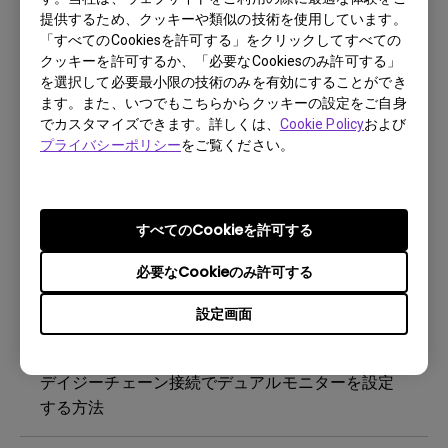
提供するため、クッキーや類似の技術を使用しています。
BenQ Display Pilot 2を設定する方法および動作
「すべてのCookiesを許可する」をクリックしてすべての
しない場合の改善方法
クッキーを許可するか、「必要なCookiesのみ許可する」
を選択して必要最小限の技術のみを有効にすることができ
ます。また、いつでもこちらからクッキーの設定をご自身
モニターのThunderbolt／USB-Cポートを使用し
でカスタマイズできます。詳しくは、
Cookie Policy
および
てMacBookを充電したい。 電源アダプターとモ
プライバシーポリシー
をご覧ください。
ニターの両方をThunderbolt／USB-C経由で
MacBookに接続した場合、過充電や損傷が発生す
るか
すべてのCookieを許可する
必要なCookieのみ許可する
BenQモニターにおけるBenQ ICCsyncの動作方
法は？
設定画面
Thunderbolt 3／Thunderbolt 4ポートを通じて
デイジーチェーン接続でデュアルモニターを設定
する方法