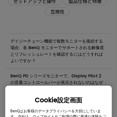
セットアップと操作
製品仕様と特徴
互換性
デイジーチェーン機能で複数モニターを接続する
場合、各 BenQ モニターでサポートされる解像度
とリフレッシュレートを確認するにはどうすれば
よいですか？
BenQ PD シリーズモニターで、Display Pilot 2
の音量コントロールバーが表示されないのはなぜ
ですか？
Cookie設定画面
PDシリーズモニターの色をMacBookに合わせる
にはどうすればよいですか？
BenQはお客様のデータプライバシーを大切にしていま
す。当社は、ウェブサイトをご利用の際に最適な体験をご