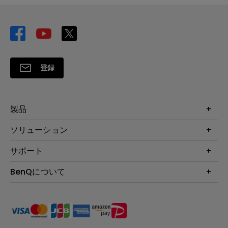
登録
製品
プロジェクター
ソリューション
液晶モニター
ビジネス向け
サポート
照明
教育機関向け
Webカメラ
サポート
BenQについて
知識ページ
ドッキングステーション
製品サポート情報
Eye-Care
BenQ会社情報
スピーカー
製品回収について
AQCOLOR
リーダーシップ
製品保守サービス終了のご案内
e-Sports
ニュース
保証規定