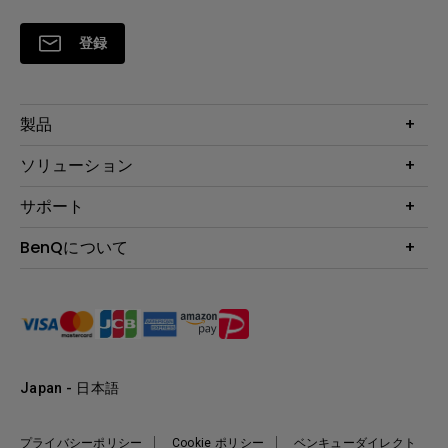
登録
製品
プロジェクター
ソリューション
液晶モニター
ビジネス向け
サポート
照明
教育機関向け
Webカメラ
サポート
BenQについて
知識ページ
ドッキングステーション
製品サポート情報
Eye-Care
BenQ会社情報
スピーカー
製品回収について
AQCOLOR
リーダーシップ
製品保守サービス終了のご案内
e-Sports
ニュース
保証規定
環境活動
正規取扱店情報
Japan - 日本語
プライバシーポリシー
Cookie ポリシー
ベンキューダイレクト