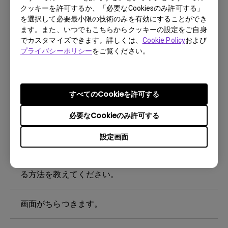
クッキーを許可するか、「必要なCookiesのみ許可する」
を選択して必要最小限の技術のみを有効にすることができ
USB Type-C ケーブルにて、 Windows ノートパ
ます。また、いつでもこちらからクッキーの設定をご自身
ソコンまたは MacBook Pro を充電できますか?
でカスタマイズできます。詳しくは、
Cookie Policy
および
プライバシーポリシー
をご覧ください。
モニターがUSB Type-Cケーブルで適切に表示で
きないのはなぜですか？
すべてのCookieを許可する
ECOセンサーの最大検出距離はどのくらいです
必要なCookieのみ許可する
か？モニターのECOセンサーが意図したとおりに
動作しないのはなぜですか？
設定画面
焼き付きとは何ですか？それを回避または解消す
る方法を教えてください。
画面がちらつきます。