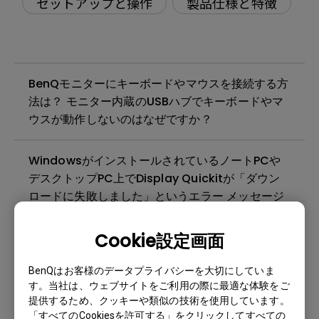
セットアップと操作
製品仕様と特徴
BenQモニターにキーボードやマウスを接続する方
法は？ モニター内蔵のUSBハブでキーボードやマ
ウスが動作しないのはなぜですか？
WindowsがインストールされているノートPCや
デスクトップPC上でDisplay Quickitが「ダウン
ロードに失敗しました」というエラー メッセージ
が表示されるのはなぜですか?
Cookie設定画面
Apple MacBook Pro 2017をモニターのUSB-Cポ
BenQはお客様のデータプライバシーを大切にしていま
ートに接続すると、30Hzのリフレッシュレートし
す。当社は、ウェブサイトをご利用の際に最適な体験をご
か利用できず、他のオプションがグレー表示にな
提供するため、クッキーや類似の技術を使用しています。
るのはなぜですか？
「すべてのCookiesを許可する」をクリックしてすべての