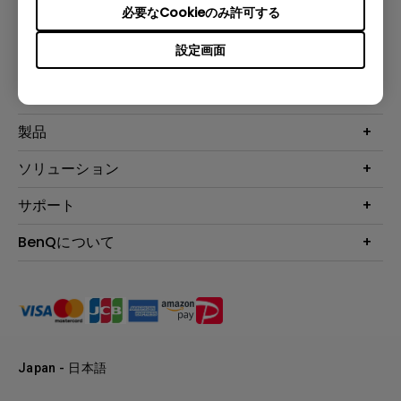
必要なCookieのみ許可する
設定画面
登録
製品
プロジェクター
ソリューション
液晶モニター
ビジネス向け
サポート
照明
教育機関向け
Webカメラ
サポート
BenQについて
知識ページ
ドッキングステーション
製品サポート情報
Eye-Care
BenQ会社情報
スピーカー
製品回収について
AQCOLOR
リーダーシップ
製品保守サービス終了のご案内
e-Sports
ニュース
保証規定
環境活動
正規取扱店情報
Japan - 日本語