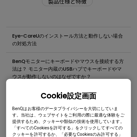
製品仕様と特徴
Eye-CareUのインストール方法と動作しない場合
の対処方法
BenQモニターにキーボードやマウスを接続する方
法は？ モニター内蔵のUSBハブでキーボードやマ
ウスが動作しないのはなぜですか？
Cookie設定画面
WindowsがインストールされているノートPCや
デスクトップPC上でDisplay Quickitが「ダウン
BenQはお客様のデータプライバシーを大切にしていま
ロードに失敗しました」というエラー メッセージ
す。当社は、ウェブサイトをご利用の際に最適な体験をご
が表示されるのはなぜですか?
提供するため、クッキーや類似の技術を使用しています。
「すべてのCookiesを許可する」をクリックしてすべての
モニターの内蔵ノイズキャンセリングマイクの設
クッキーを許可するか、「必要なCookiesのみ許可する」