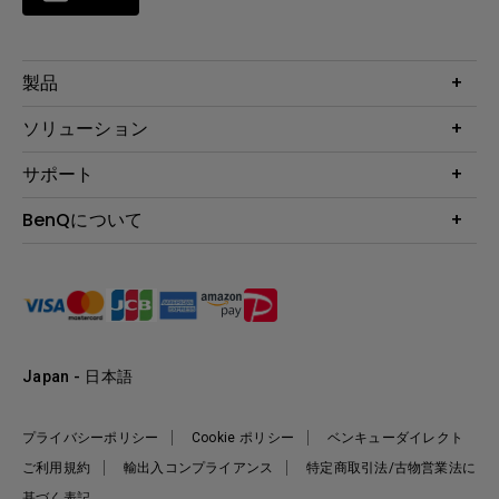
製品
プロジェクター
ソリューション
液晶モニター
ビジネス向け
サポート
照明
教育機関向け
Webカメラ
サポート
BenQについて
知識ページ
ドッキングステーション
製品サポート情報
Eye-Care
BenQ会社情報
スピーカー
製品回収について
AQCOLOR
リーダーシップ
製品保守サービス終了のご案内
e-Sports
ニュース
保証規定
環境活動
正規取扱店情報
Japan - 日本語
プライバシーポリシー
Cookie ポリシー
ベンキューダイレクト
ご利用規約
輸出入コンプライアンス
特定商取引法/古物営業法に
基づく表記