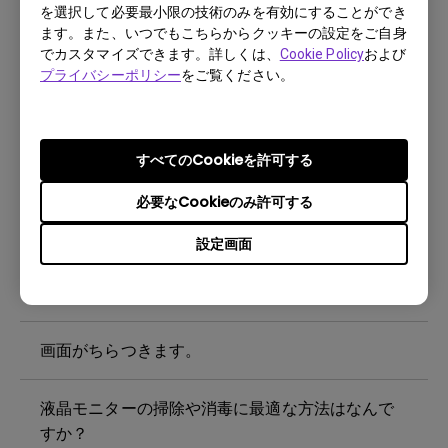
を選択して必要最小限の技術のみを有効にすることができ
定方法を教えてください。
ます。また、いつでもこちらからクッキーの設定をご自身
でカスタマイズできます。詳しくは、
Cookie Policy
および
モニターがUSB Type-Cケーブルで適切に表示で
プライバシーポリシー
をご覧ください。
きないのはなぜですか？
ECOセンサーの最大検出距離はどのくらいです
すべてのCookieを許可する
か？モニターのECOセンサーが意図したとおりに
必要なCookieのみ許可する
動作しないのはなぜですか？
設定画面
焼き付きとは何ですか？それを回避または解消す
る方法を教えてください。
画面がちらつきます。
液晶モニターの掃除や消毒に最適な方法はなんで
すか？