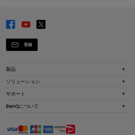
登録
製品
プロジェクター
ソリューション
液晶モニター
ビジネス向け
サポート
照明
教育機関向け
Webカメラ
サポート
BenQについて
知識ページ
ドッキングステーション
製品サポート情報
Eye-Care
BenQ会社情報
スピーカー
製品回収について
AQCOLOR
リーダーシップ
製品保守サービス終了のご案内
e-Sports
ニュース