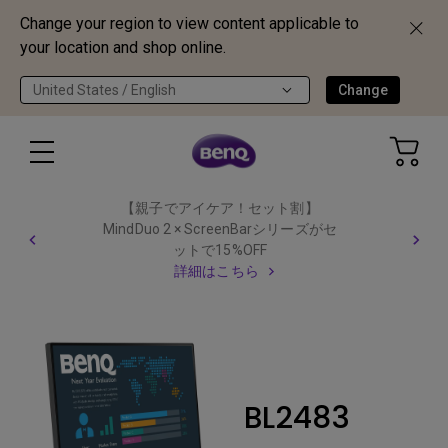
Change your region to view content applicable to
your location and shop online.
United States / English
Change
【親子でアイケア！セット割】
MindDuo 2 × ScreenBarシリーズがセ
ットで15%OFF
詳細はこちら
BL2483