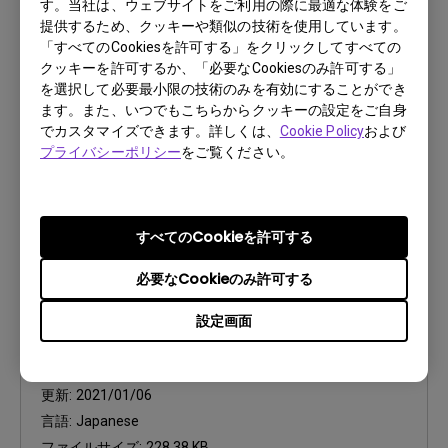
す。当社は、ウェブサイトをご利用の際に最適な体験をご
ユーザーマニュアル
提供するため、クッキーや類似の技術を使用しています。
Japanese Resolution file
「すべてのCookiesを許可する」をクリックしてすべての
クッキーを許可するか、「必要なCookiesのみ許可する」
更新:
2024/09/20
を選択して必要最小限の技術のみを有効にすることができ
言語:
Japanese
ます。また、いつでもこちらからクッキーの設定をご自身
ファイルサイズ:
516.63 KB
でカスタマイズできます。詳しくは、
Cookie Policy
および
プライバシーポリシー
をご覧ください。
バージョン:
プレビュー
すべてのCookieを許可する
必要なCookieのみ許可する
設定画面
ユーザーマニュアル
Safety Warning and Notice
更新:
2021/01/06
言語:
Japanese
ファイルサイズ:
228.38 KB