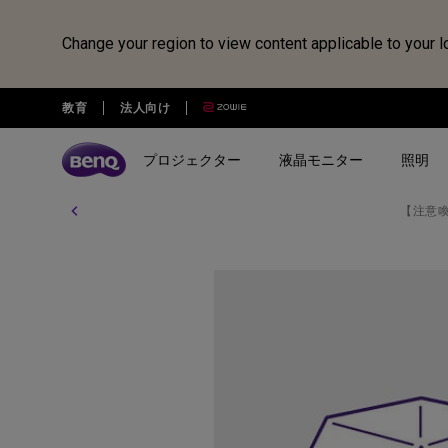
Change your region to view content applicable to your l
教育
法人向け
プロジェクター
液晶モニター
照明
【注意
全プロジェクター
全液晶モニター
全照明製品
スピーカー
電子黒板
Webカメラ
ドッキングステーション・USB
treVolo U
BenQ Board
ideaCam S1 Pro
DP1310
シリーズ
シリーズ
シリーズ
使用用途
使用用途
ideaCam S1 Plus
GR10
ゲーミングシリーズ
ホームモニター｜EW・GWシ
モニターライト｜ScreenBar
カジュアルゲーミングプ
写真編集向けモニ
リーズ
クター
リーズ
EnSpire
ホームシアターシリーズ
学習用ライト｜MindDuo
プロデザイナー向けモニター｜
ホームエンターテインメ
プログラミング
モバイルシリーズ
アイケア デスクライト｜WiT
Creative Proシリーズ
ロジェクター
アイケアモニタ
ピアノ向け照明｜PianoLight
ゲーミングモニター｜MOBIUZ
クリエイター向