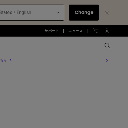
Change
States / English
サポート
ニュース
ちら
MacBookに最適な拡張方法
オフィス環境とDP1310
全プロジェクターを比較する
全液晶モニターを比較する
全照明製品を比較する
お客様
アーム
ジネス)
アーム
お子様の学びとtreVolo U
アクセサリー
法人向け
アクセサリー
生産終了モデル
アクセサリー
モニターライト診断
ター
プロジェクター新品再生品
ソフトウェア
照明に関する知識
esports | ZOWIE
オフィス環境とモニターライト