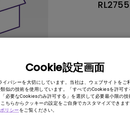
RL2755
レーザー
165Hz
Android TV搭載
P3
ー｜MAシリー
低遅延
2.1ch 内蔵スピーカー
Cookie設定画面
プライバシーを大切にしています。当社は、ウェブサイトをご
ユーザーマニュアル
ソフ
類似の技術を使用しています。「すべてのCookiesを許可
「必要なCookiesのみ許可する」を選択して必要最小限の
もこちらからクッキーの設定をご自身でカスタマイズできます
ポリシー
をご覧ください。
No related warranty information