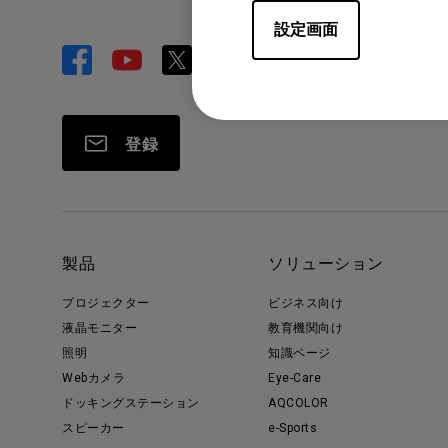
設定画面
登録
製品
ソリューション
プロジェクター
ビジネス向け
液晶モニター
教育機関向け
照明
知識ページ
Webカメラ
Eye-Care
ドッキングステーション
AQCOLOR
スピーカー
e-Sports