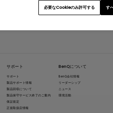
必要なCookieのみ許可する
すべ
サポート
BenQについて
サポート
BenQ会社情報
製品サポート情報
リーダーシップ
製品回収について
ニュース
製品保守サービス終了のご案内
環境活動
保証規定
正規取扱店情報