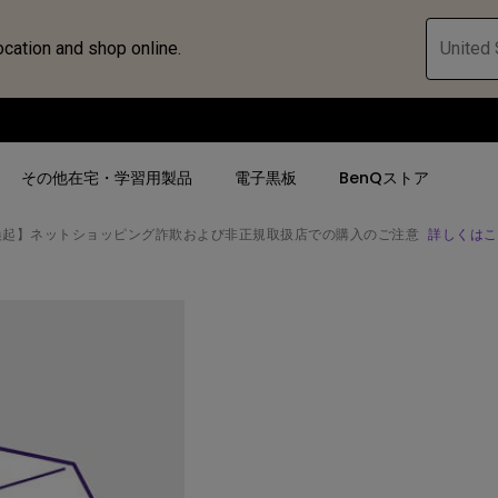
ocation and shop online.
United 
その他在宅・学習用製品
電子黒板
BenQストア
喚起】ネットショッピング詐欺および非正規取扱店での購入のご注意
詳しくはこ
ハブ
人気検索
人気検索
法人/教育関係の
モニター
ロジェ
ター｜SWシ
4K UHD (3840×2160)
4K UHD(3840x2160)
オフィス向け(ビ
モニター
短焦点
USB Type-C
教育向け
ントプ
向けモニター
手動縦／手動横台形補正
高さ調整可
ゴルフシュミレー
ー
LED
27~28インチ
空間演出用途
けモニターの選