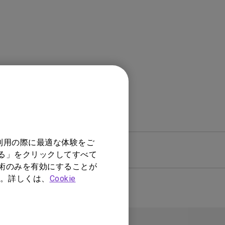
モニター新品再生品
照明製品新品再生品
利用の際に最適な体験をご
トウェア
保証
する」をクリックしてすべて
技術のみを有効にすることが
。詳しくは、
Cookie