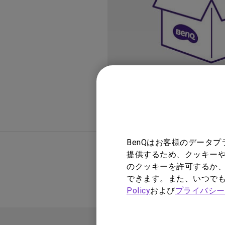
ノートPC向け照明｜LaptopBar
プログラミングモニター｜RD
び方
シリーズ
Mac向けモニタ
ズ
BenQはお客様のデータ
FAQ
動画
提供するため、クッキーや
のクッキーを許可するか、
できます。また、いつで
Policy
および
プライバシー