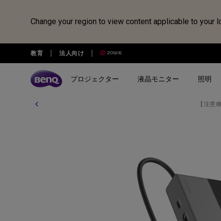
Change your region to view content applicable to your l
教育
法人向け
プロジェクター
液晶モニター
照明
【注意
全プロジェクター
全液晶モニター
全照明製品
スピーカー
電子黒板
Webカメラ
ドッキングステーション・USB
treVolo U
BenQ Board
ideaCam S1 Pro
DP1310
シリーズ
シリーズ
シリーズ
使用用途
使用用途
ideaCam S1 Plus
GR10
ゲーミングシリーズ
ホームモニター｜EW・GWシ
モニターライト｜ScreenBar
カジュアルゲーミングプ
写真編集向けモニ
リーズ
クター
リーズ
EnSpire
ホームシアターシリーズ
学習用ライト｜MindDuo
プロデザイナー向けモニター｜
ホームエンターテインメ
プログラミング
モバイルシリーズ
アイケア デスクライト｜WiT
Creative Proシリーズ
ロジェクター
アイケアモニタ
ピアノ向け照明｜PianoLight
ゲーミングモニター｜MOBIUZ
クリエイター向