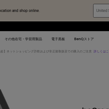
ocation and shop online.
United 
その他在宅・学習用製品
電子黒板
BenQストア
喚起】ネットショッピング詐欺および非正規取扱店での購入のご注意
詳しくはこ
ハブ
人気検索
人気検索
法人/教育関係の
モニター
ロジェ
ター｜SWシ
4K UHD (3840×2160)
4K UHD(3840x2160)
オフィス向け(ビ
モニター
短焦点
USB Type-C
教育向け
ントプ
向けモニター
手動縦／手動横台形補正
高さ調整可
ゴルフシュミレー
ー
LED
27~28インチ
空間演出用途
けモニターの選