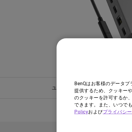
ノートPC向け照明｜LaptopBar
プログラミングモニター｜RD
び方
シリーズ
Mac向けモニタ
ズ
BenQはお客様のデータ
ユーザーマニュアル
提供するため、クッキーや
のクッキーを許可するか、
できます。また、いつで
Policy
および
プライバシー