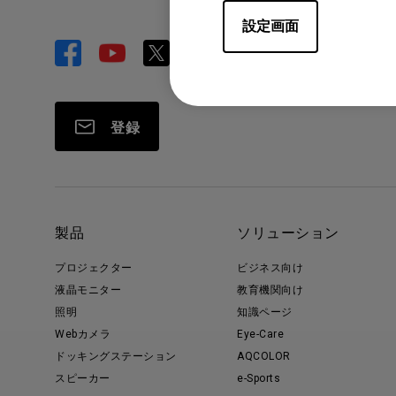
設定画面
登録
製品
ソリューション
プロジェクター
ビジネス向け
液晶モニター
教育機関向け
照明
知識ページ
Webカメラ
Eye-Care
ドッキングステーション
AQCOLOR
スピーカー
e-Sports