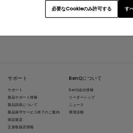
必要なCookieのみ許可する
すべ
サポート
BenQについて
サポート
BenQ会社情報
製品サポート情報
リーダーシップ
製品回収について
ニュース
製品保守サービス終了のご案内
環境活動
保証規定
正規取扱店情報