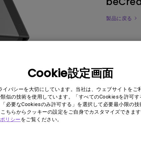
beCrea
レーザー
165Hz
Android TV搭載
P3
ー｜MAシリー
製品に戻る
低遅延
2.1ch 内蔵スピーカー
Cookie設定画面
プライバシーを大切にしています。当社は、ウェブサイトをご
FAQ
動画
Software 
類似の技術を使用しています。「すべてのCookiesを許可
「必要なCookiesのみ許可する」を選択して必要最小限の
もこちらからクッキーの設定をご自身でカスタマイズできます
ポリシー
をご覧ください。
No related warranty information