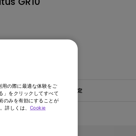
tus GR10
モニター新品再生品
照明製品新品再生品
利用の際に最適な体験をご
& Driver
保証規定
する」をクリックしてすべて
技術のみを有効にすることが
。詳しくは、
Cookie