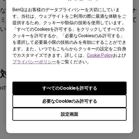
なお、ダイナミック絞りの技術は、動画のダイナ
BenQはお客様のデータプライバシーを大切にしていま
す。当社は、ウェブサイトをご利用の際に最適な体験をご
ミックコントラストを強化することを目的として
提供するため、クッキーや類似の技術を使用しています。
います。
「すべてのCookiesを許可する」をクリックしてすべての
クッキーを許可するか、「必要なCookiesのみ許可する」
を選択して必要最小限の技術のみを有効にすることができ
ます。また、いつでもこちらからクッキーの設定をご自身
でカスタマイズできます。詳しくは、
Cookie Policy
および
プライバシーポリシー
をご覧ください。
対象製品
すべてのCookieを許可する
HT5550
必要なCookieのみ許可する
設定画面
この情報は有益でしたか？