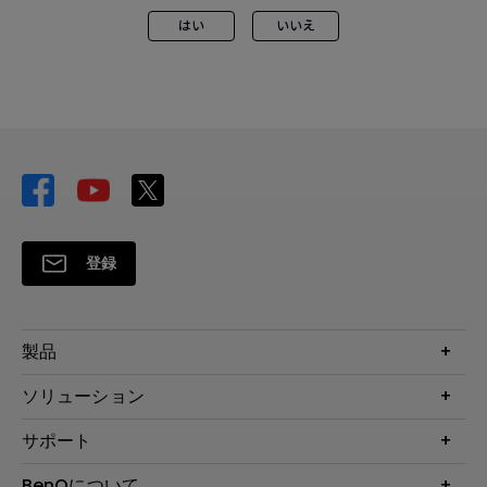
はい
いいえ
登録
製品
プロジェクター
ソリューション
液晶モニター
ビジネス向け
サポート
照明
教育機関向け
Webカメラ
サポート
BenQについて