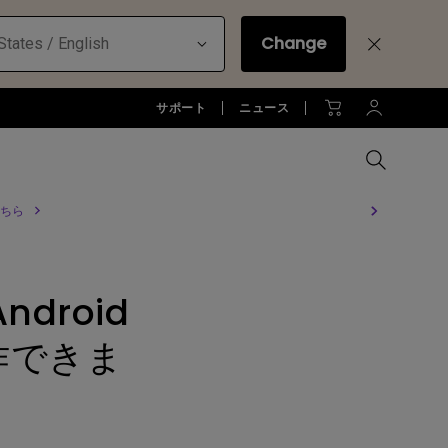
Change
States / English
サポート
ニュース
ちら
MacBookに最適な拡張方法
オフィス環境とDP1310
全プロジェクターを比較する
全液晶モニターを比較する
全照明製品を比較する
お客様
アーム
droid
ジネス)
アーム
お子様の学びとtreVolo U
アクセサリー
法人向け
アクセサリー
作できま
生産終了モデル
アクセサリー
モニターライト診断
ター
？
プロジェクター新品再生品
ソフトウェア
照明に関する知識
esports | ZOWIE
オフィス環境とモニターライト