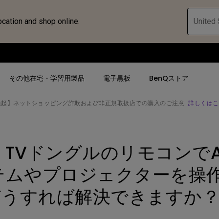
ocation and shop online.
United 
その他在宅・学習用製品
電子黒板
BenQストア
喚起】ネットショッピング詐欺および非正規取扱店での購入のご注意
詳しくはこ
ハブ
人気検索
人気検索
法人/教育関係の
モニター
id TVドングルのリモコンでAn
ロジェ
ター｜SWシ
4K UHD (3840×2160)
4K UHD(3840x2160)
オフィス向け(ビ
モニター
短焦点
USB Type-C
教育向け
テムやプロジェクターを操
ントプ
向けモニター
手動縦／手動横台形補正
高さ調整可
ゴルフシュミレー
どうすれば解決できますか
ー
LED
27~28インチ
空間演出用途
けモニターの選