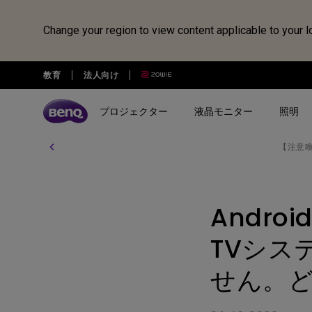
Change your region to view content applicable to your l
教育
法人向け
プロジェクター
液晶モニター
照明
【注意
全プロジェクター
全液晶モニター
全照明製品
スピーカー
電子黒板
Webカメラ
ドッキングステーション・USB
treVolo U
BenQ Board
ideaCam S1 Pro
DP1310
シリーズ
シリーズ
シリーズ
使用用途
使用用途
ideaCam S1 Plus
GR10
Andro
ゲーミングシリーズ
ホームモニター｜EW・GWシ
モニターライト｜ScreenBar
カジュアルゲーミングプ
写真編集向けモニ
リーズ
クター
リーズ
EnSpire
ホームシアターシリーズ
学習用ライト｜MindDuo
TVシス
プロデザイナー向けモニター｜
ホームエンターテインメ
プログラミング
モバイルシリーズ
アイケア デスクライト｜WiT
Creative Proシリーズ
ロジェクター
せん。
アイケアモニタ
ピアノ向け照明｜PianoLight
ゲーミングモニター｜MOBIUZ
クリエイター向