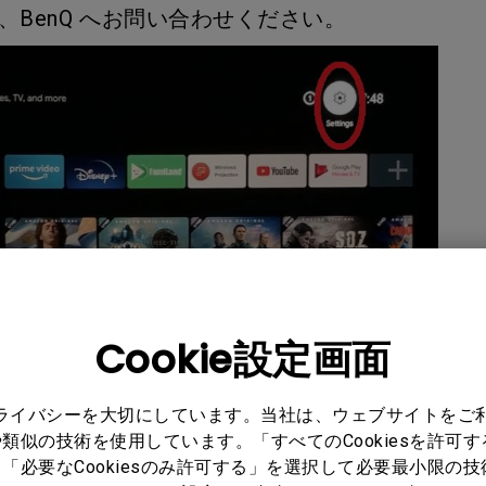
、BenQ へお問い合わせください。
Cookie設定画面
ンの「OK」ボタンを長押ししてペアリングを行
プライバシーを大切にしています。当社は、ウェブサイトをご
点滅する場合：ペアリング画面が表示されたら、リモコンの
類似の技術を使用しています。「すべてのCookiesを許可
して、Android TV ドングルとペアリングしてください。
「必要なCookiesのみ許可する」を選択して必要最小限の