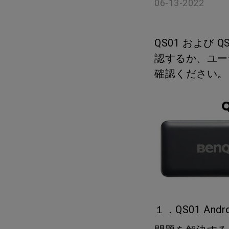
06-13-2022
ノートPC向け照明｜LaptopBar
プログラミングモニター｜RD
び方
シリーズ
Mac向けモニタ
ズ
QS01 および 
認するか、ユーザ
確認ください。
１．QS01 And