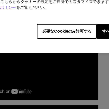
く点滅する場合：「Android TV の設定
もこちらからクッキーの設定をご自身でカスタマイズできます
ポリシー
をご覧ください。
アクセサリ」で状態が「接続済み」になってい
ださい。
必要なCookieのみ許可する
すべ