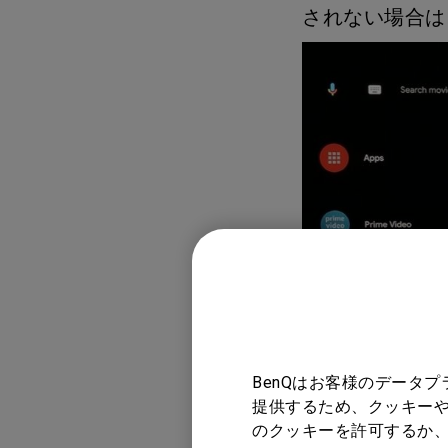
されない場合は
(6) リモコ
ってください。
BenQはお客様のデータ
- リモコンが赤く
提供するため、クッキーや
「OK」ボタンを長押し
のクッキーを許可するか、