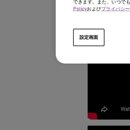
- リモコンが青
できます。また、いつで
Policy
および
プライバシー
> リモコンと
るか確認してく
設定画面