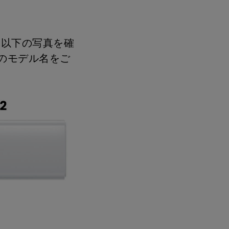
モニター新品再生品
照明製品新品再生品
ます。以下の写真を確
ルのモデル名をご