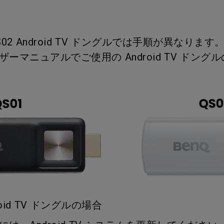
レーザー
165Hz
Android TV搭載
P3
ー｜MAシリー
QS02 Android TV ドングルでは手順が異なり
低遅延
2.1ch 内蔵スピーカー
ーマニュアルでご使用の Android TV ドング
roid TV ドングルの場合