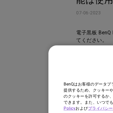
ノートPC向け照明｜LaptopBar
プログラミングモニター｜RD
び方
シリーズ
07-06-2023
Mac向けモニタ
ズ
電子黒板 Ben
てください。
1) PCなどの
必要です。）
2) PCなどの端
する、または、US
BenQはお客様のデータ
提供するため、クッキーや
のクッキーを許可するか、
この情報は有益
できます。また、いつで
Policy
および
プライバシー