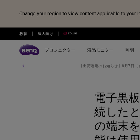
Change your region to view content applicable to your l
教育
法人向け
プロジェクター
液晶モニター
照明
【出荷遅延のお知らせ】8月7日（
全プロジェクター
全液晶モニター
全照明製品
スピーカー
電子黒板
Webカメラ
ドッキングステーション・USB
treVolo U
BenQ Board
ideaCam S1 Pro
DP1310
シリーズ
シリーズ
シリーズ
使用用途
使用用途
ideaCam S1 Plus
GR10
電子黒板 
ゲーミングシリーズ
ホームモニター｜EW・GWシ
モニターライト｜ScreenBar
カジュアルゲーミングプ
写真編集向けモニ
リーズ
クター
リーズ
EnSpire
ホームシアターシリーズ
学習用ライト｜MindDuo
続したとき
プロデザイナー向けモニター｜
ホームエンターテインメ
プログラミング
モバイルシリーズ
アイケア デスクライト｜WiT
Creative Proシリーズ
ロジェクター
の端末
アイケアモニタ
ピアノ向け照明｜PianoLight
ゲーミングモニター｜MOBIUZ
能は使
クリエイター向