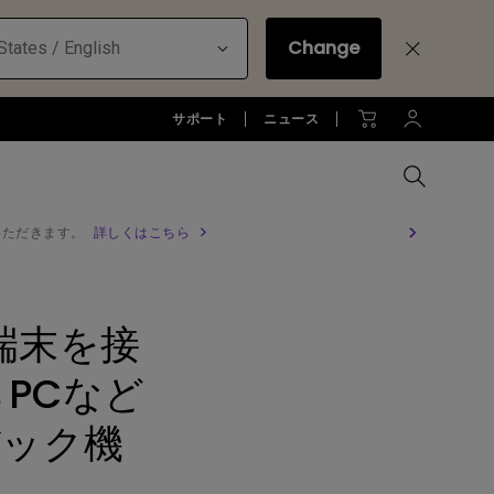
Change
States / English
サポート
ニュース
いただきます。
詳しくはこちら
MacBookに最適な拡張方法
オフィス環境とDP1310
全プロジェクターを比較する
全液晶モニターを比較する
全照明製品を比較する
お客様
アーム
の端末を接
ジネス)
アーム
お子様の学びとtreVolo U
アクセサリー
法人向け
アクセサリー
らPCなど
生産終了モデル
アクセサリー
モニターライト診断
ター
バック機
プロジェクター新品再生品
ソフトウェア
照明に関する知識
esports | ZOWIE
オフィス環境とモニターライト