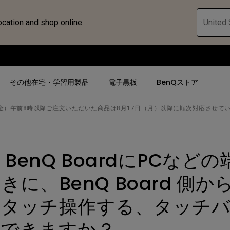
ocation and shop online.
United 
その他在宅・学習用製品
電子黒板
BenQストア
金）午前8時以降ご注文いただいた商品は8月17日（月）以降に順次対応させて
ハブ
人気検索
人気検索
法人/教育関係の
モニター
BenQ BoardにPCなど
ロジェ
ター｜SWシ
4K UHD (3840×2160)
4K UHD(3840x2160)
オフィス向け(ビ
モニター
短焦点
USB Type-C
教育向け
に、BenQ Board 側か
ントプ
向けモニター
手動縦／手動横台形補正
高さ調整可
ゴルフシュミレー
をタッチ操作する、タッチ
ー
LED
27~28インチ
空間演出用途
用できますか？
けモニターの選