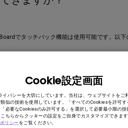
レーザー
165Hz
Android TV搭載
P3
ー｜MAシリー
低遅延
2.1ch 内蔵スピーカー
Q Boardでタッチバック機能は使用可能です。以
端末側が外部操作のタッチ機能に対応していること。（
末とBenQ Boardを、HDMIケーブル＋タッチU
Cookie設定画面
B Type-Cケーブル(DisplayPort機能付き)
プライバシーを大切にしています。当社は、ウェブサイトをご
類似の技術を使用しています。「すべてのCookiesを許可
「必要なCookiesのみ許可する」を選択して必要最小限の
でしたか？
はい
いいえ
もこちらからクッキーの設定をご自身でカスタマイズできます
ポリシー
をご覧ください。