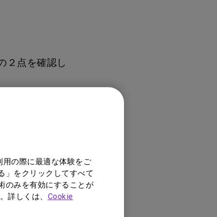
モニター新品再生品
照明製品新品再生品
下の２点を確認し
USB HIDが
SBケーブルで接続
で接続すること。
利用の際に最適な体験をご
する」をクリックしてすべて
技術のみを有効にすることが
。詳しくは、
Cookie