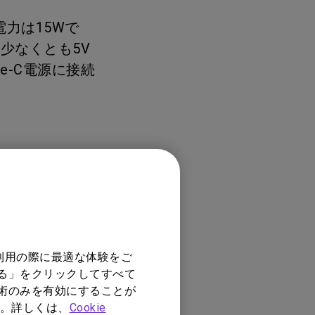
モニター新品再生品
照明製品新品再生品
費電力は15Wで
、少なくとも5V
e-C電源に接続
利用の際に最適な体験をご
する」をクリックしてすべて
技術のみを有効にすることが
。詳しくは、
Cookie