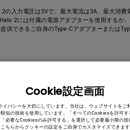
レーザー
165Hz
 Halo 2の入力電圧は5Vで、最大電流は3A、最大消
Android TV搭載
P3
ー｜MAシリー
Bar Halo 2には付属の電源アダプターを使用するか
提供できるご自身のType-CアダプターまたはTyp
低遅延
2.1ch 内蔵スピーカー
Cookie設定画面
o 2 モニターライト
プライバシーを大切にしています。当社は、ウェブサイトをご
類似の技術を使用しています。「すべてのCookiesを許可
「必要なCookiesのみ許可する」を選択して必要最小限の
もこちらからクッキーの設定をご自身でカスタマイズできます