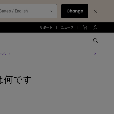
Change
States / English
サポート
ニュース
ちら
MacBookに最適な拡張方法
オフィス環境とDP1310
全プロジェクターを比較する
全液晶モニターを比較する
全照明製品を比較する
お客様
アーム
件は何です
ジネス)
アーム
お子様の学びとtreVolo U
アクセサリー
法人向け
アクセサリー
生産終了モデル
アクセサリー
モニターライト診断
ター
プロジェクター新品再生品
ソフトウェア
照明に関する知識
esports | ZOWIE
オフィス環境とモニターライト