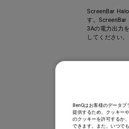
ノートPC向け照明｜LaptopBar
プログラミングモニター｜RD
び方
ScreenBar
シリーズ
Mac向けモニタ
す。Screen
ズ
3Aの電力出力を
してください。
対象製品
ScreenBar Hal
BenQはお客様のデータ
提供するため、クッキーや
のクッキーを許可するか、
できます。また、いつで