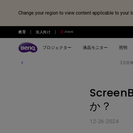
Change your region to view content applicable to your l
教育
法人向け
プロジェクター
液晶モニター
照明
【注意
全プロジェクター
全液晶モニター
全照明製品
スピーカー
電子黒板
Webカメラ
ドッキングステーション・USB
treVolo U
BenQ Board
ideaCam S1 Pro
DP1310
シリーズ
シリーズ
シリーズ
使用用途
使用用途
ideaCam S1 Plus
GR10
Scree
ゲーミングシリーズ
ホームモニター｜EW・GWシ
モニターライト｜ScreenBar
カジュアルゲーミングプ
写真編集向けモニ
リーズ
クター
リーズ
EnSpire
ホームシアターシリーズ
学習用ライト｜MindDuo
か？
プロデザイナー向けモニター｜
ホームエンターテインメ
プログラミング
モバイルシリーズ
アイケア デスクライト｜WiT
Creative Proシリーズ
ロジェクター
アイケアモニタ
12-26-2024
ピアノ向け照明｜PianoLight
ゲーミングモニター｜MOBIUZ
クリエイター向