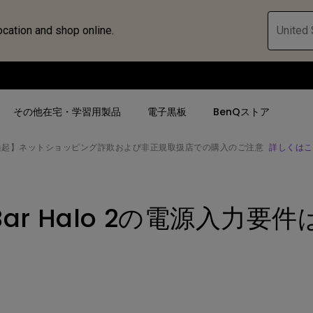
ocation and shop online.
United 
その他在宅・学習用製品
電子黒板
BenQストア
喚起】ネットショッピング詐欺および非正規取扱店での購入のご注意
詳しくはこ
ハブ
人気検索
人気検索
法人/教育関係の
モニター
nBar Halo 2の電源入力要
ロジェ
ター｜SWシ
4K UHD (3840×2160)
4K UHD(3840x2160)
オフィス向け(ビ
モニター
短焦点
USB Type-C
教育向け
ントプ
向けモニター
手動縦／手動横台形補正
高さ調整可
ゴルフシュミレー
ー
LED
27~28インチ
空間演出用途
けモニターの選