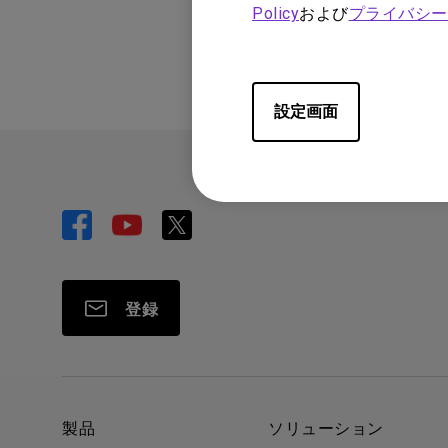
この情報は有益
Policy
および
プライバシー
設定画面
登録
製品
ソリューション