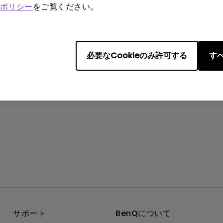
でしたか？
ポリシー
をご覧ください。
はい
いいえ
必要なCookieのみ許可する
すべ
サポート
BenQについて