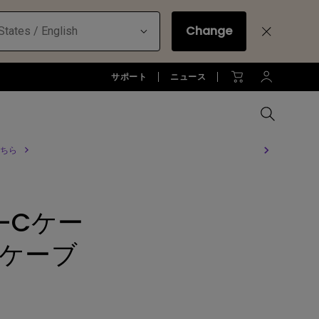
Change
States / English
サポート
ニュース
ちら
MacBookに最適な拡張方法
オフィス環境とDP1310
全プロジェクターを比較する
全液晶モニターを比較する
全照明製品を比較する
お客様
アーム
e-Cケー
ジネス)
アーム
お子様の学びとtreVolo U
アクセサリー
法人向け
アクセサリー
Cケーブ
生産終了モデル
アクセサリー
モニターライト診断
ター
プロジェクター新品再生品
ソフトウェア
照明に関する知識
esports | ZOWIE
オフィス環境とモニターライト