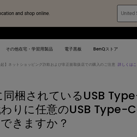
ocation and shop online.
United 
その他在宅・学習用製品
電子黒板
BenQストア
喚起】ネットショッピング詐欺および非正規取扱店での購入のご注意
詳しくはこ
ハブ
人気検索
人気検索
法人/教育関係の
モニター
0に同梱されているUSB Typ
ロジェ
ター｜SWシ
4K UHD (3840×2160)
4K UHD(3840x2160)
オフィス向け(ビ
モニター
短焦点
USB Type-C
教育向け
わりに任意のUSB Type-
ントプ
向けモニター
手動縦／手動横台形補正
高さ調整可
ゴルフシュミレー
用できますか？
ー
LED
27~28インチ
空間演出用途
けモニターの選