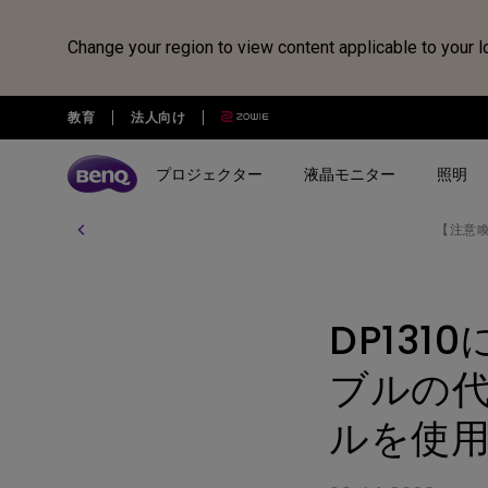
Change your region to view content applicable to your l
教育
法人向け
プロジェクター
液晶モニター
照明
【注意
全プロジェクター
全液晶モニター
全照明製品
スピーカー
電子黒板
Webカメラ
ドッキングステーション・USB
treVolo U
BenQ Board
ideaCam S1 Pro
DP1310
シリーズ
シリーズ
シリーズ
使用用途
使用用途
ideaCam S1 Plus
GR10
DP131
ゲーミングシリーズ
ホームモニター｜EW・GWシ
モニターライト｜ScreenBar
カジュアルゲーミングプ
写真編集向けモニ
リーズ
クター
リーズ
EnSpire
ホームシアターシリーズ
学習用ライト｜MindDuo
ブルの代
プロデザイナー向けモニター｜
ホームエンターテインメ
プログラミング
モバイルシリーズ
アイケア デスクライト｜WiT
Creative Proシリーズ
ロジェクター
ルを使
アイケアモニタ
ピアノ向け照明｜PianoLight
ゲーミングモニター｜MOBIUZ
クリエイター向