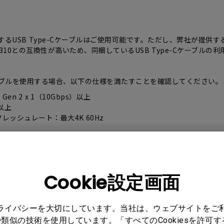
レーザー
165Hz
Android TV搭載
P3
ー｜MAシリー
致するUSB Type-Cケーブルはご使用可能です。ただし、弊社が提供
低遅延
2.1ch 内蔵スピーカー
310との互換性が高いため、同梱しているUSB Type-Cケーブルの
Cケーブルを使用する場合、以下の仕様を満たすことを確認してください。
Gen 2 x 1（10Gbps）以上
A以上
レッシュレート：最大4K 60Hz
Cookie設定画面
プライバシーを大切にしています。当社は、ウェブサイトをご
類似の技術を使用しています。「すべてのCookiesを許可