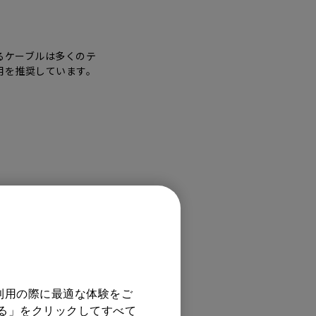
モニター新品再生品
照明製品新品再生品
するケーブルは多くのテ
利用を推奨しています。
利用の際に最適な体験をご
する」をクリックしてすべて