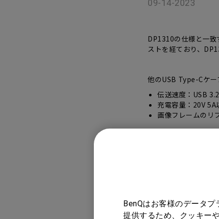
09-14-2023
ノートPC向け照明｜LaptopBar
プログラミングモニター｜RD
び方
シリーズ
Mac向けモニタ
DP1310の仕様と一
ズ
ストを経ており、DP1
他のUSB Type-
伝送速度：USB 3.2 
充電容量：20V 5
画像フレームのリフ
対象製品
BenQはお客様のデータ
DP1310
提供するため、クッキーや