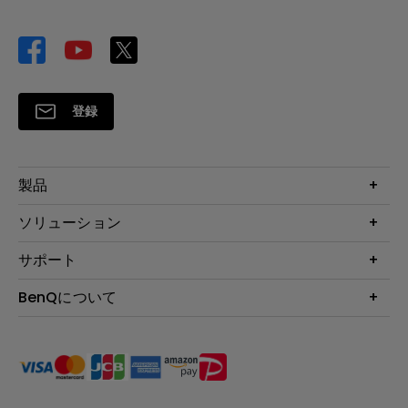
登録
製品
プロジェクター
ソリューション
液晶モニター
ビジネス向け
サポート
照明
教育機関向け
Webカメラ
サポート
BenQについて
知識ページ
ドッキングステーション
製品サポート情報
Eye-Care
BenQ会社情報
スピーカー
製品回収について
AQCOLOR
リーダーシップ
製品保守サービス終了のご案内
e-Sports
ニュース
保証規定
環境活動