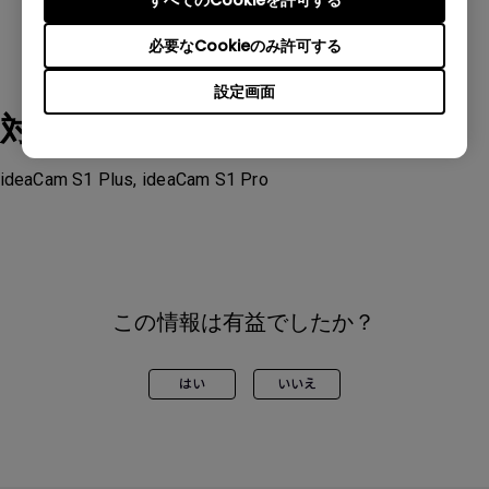
すべてのCookieを許可する
必要なCookieのみ許可する
設定画面
対象製品
ideaCam S1 Plus, ideaCam S1 Pro
この情報は有益でしたか？
はい
いいえ