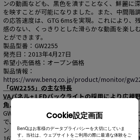
ンの動画なども、黒色を潰すことなく、鮮麗に
を映すことが可能になりました。また、中間階
の応答速度は、GTG 6msを実現。これにより、
感のない、くっきりとした滑らかな動画を楽し
とができます。
製品型番：GW2255
発売日：2013年4月27日
希望小売価格：オープン価格
製品情報：
https://www.benq.co.jp/product/monitor/gw2
「GW2255」の主な特長
VAパネル+ LEDバックライトの採用により広視
角、ハイコントラストを実現
GW2255はアドバンストVAパネルを使用するこ
Cookie設定画面
で、上下左右178°のワイド視野角と3000:1の高
ントラストを実現。また表示色は、フルカラー
BenQはお客様のデータプライバシーを大切にしていま
す。当社は、ウェブサイトをご利用の際に最適な体験をご
1677万色表示に対応するため、原色に近い深い