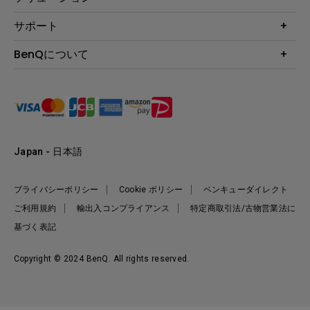
液晶モニター
ビジネス向け
サポート
照明
教育機関向け
Webカメラ
サポート
BenQについて
知識ページ
ドッキングステーション
製品サポート情報
Eye-Care
BenQ会社情報
スピーカー
製品回収について
AQCOLOR
リーダーシップ
製品保守サービス終了のご案内
e-Sports
ニュース
保証規定
環境活動
正規取扱店情報
Japan - 日本語
プライバシーポリシー
Cookie ポリシー
ベンキューダイレクト
ご利用規約
輸出入コンプライアンス
特定商取引法/古物営業法に
基づく表記
Copyright © 2024 BenQ. All rights reserved.