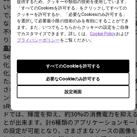
提供するため、クッキーや類似の技術を使用しています。
いの描写が可能です。また、LEDバックライト採
「すべてのCookiesを許可する」をクリックしてすべての
で、暗いシーンをより暗く、画像の細部を潰す
クッキーを許可するか、「必要なCookiesのみ許可する」
を選択して必要最小限の技術のみを有効にすることができ
なく映し出すことが出来ます。低消費電力、水
ます。また、いつでもこちらからクッキーの設定をご自身
不使用により環境にも配慮されたディスプレイ
でカスタマイズできます。詳しくは、
Cookie Policy
および
ります。
プライバシーポリシー
をご覧ください。
高度画像補正技術「Senseye3」搭載
Senseye（センスアイ）は、「コントラスト強
化」､「カラーマネジメント」、「シャープネス
すべてのCookieを許可する
化」の3つの高度な画像補正エンジンで構成され
必要なCookieのみ許可する
た、BenQの独自開発による補正技術です。新開
された「Senseye3」では、6種類のアプリケー
設定画面
ンモード（スタンダード、ムービー、フォト、
sRGB、Game、Eco）を搭載しております。Eco
ドでは、輝度を抑え、約30%の消費電力を抑え
とが出来ます。計6種類のアプリケーションモー
の設定が可能となり、さまざまなソースの画像