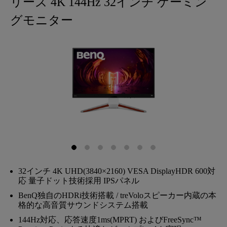
リーズ 4K 144Hz 32インチ ゲーミン
グモニター
32インチ 4K UHD(3840×2160) VESA DisplayHDR 600対
応 量子ドット技術採用 IPSパネル
BenQ独自のHDRi技術搭載 / treVoloスピーカー内蔵の本
格的な高音質サウンドシステム搭載
144Hz対応、応答速度1ms(MPRT) およびFreeSync™