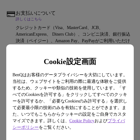
お支払いについて
詳しくはこちら
クレジットカード（Visa、MasterCard、JCB、
AmericanExpress、 Diners Club）、コンビニ決済、銀行振込
決済（ペイジー）、Amazon Pay、PayPayがご利用いただけ
ます。
Cookie設定画面
配送方法について
詳しくはこちら
BenQはお客様のデータプライバシーを大切にしています。
全国一律料金0円（沖縄・一部離島を除く） / 沖縄・離島一
当社は、ウェブサイトをご利用の際に最適な体験をご提供
部地域：一台あたり2,200円（税込） / ご注文いただいた商
するため、クッキーや類似の技術を使用しています。「す
品は、通常、ご決済日から３～５日程度でお届けいたしま
べてのCookiesを許可する」をクリックしてすべてのクッキ
す。 / 【出荷遅延のお知らせ】8月7日（金）午前8時以降ご
ーを許可するか、「必要なCookiesのみ許可する」を選択し
注文いただいた商品は8月17日（月）以降に順次対応させて
て必要最小限の技術のみを有効にすることができます。ま
いただきます。
た、いつでもこちらからクッキーの設定をご自身でカスタ
マイズできます。詳しくは、
Cookie Policy
および
プライバ
シーポリシー
をご覧ください。
製品保証について
この新品再生品は1年保証となります。※初期不良も先出し