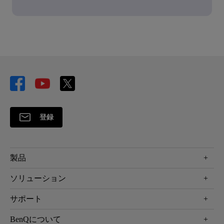
登録
製品
プロジェクター
ソリューション
液晶モニター
ビジネス向け
サポート
照明
教育機関向け
Webカメラ
サポート
BenQについて
知識ページ