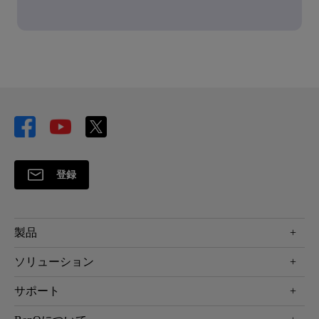
登録
製品
プロジェクター
ソリューション
液晶モニター
ビジネス向け
サポート
照明
教育機関向け
Webカメラ
サポート