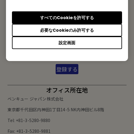
私たちがお手伝いさせていただきます。
すべてのCookieを許可する
お問い合わせ
必要なCookieのみ許可する
メルマガ登録
設定画面
製品情報や活用事例、特典情報などを配信中です。
登録する
オフィス所在地
ベンキュー ジャパン株式会社
東京都千代田区内神田1丁目14-5 NK内神田ビル8階
Tel: +81-3-5280-9880
Fax: +81-3-5280-9881