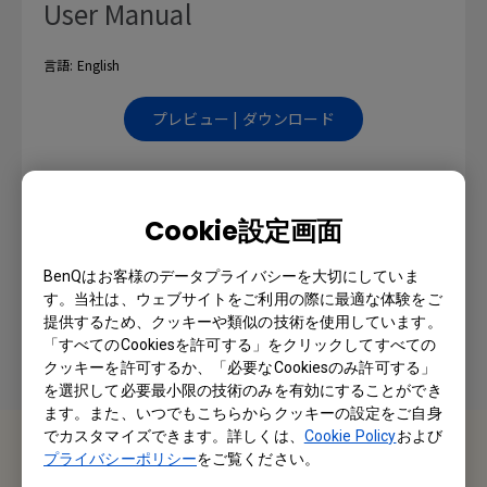
User Manual
言語: English
プレビュー | ダウンロード
Cookie設定画面
Japanese User Manual
BenQはお客様のデータプライバシーを大切にしていま
言語: Japanese
す。当社は、ウェブサイトをご利用の際に最適な体験をご
提供するため、クッキーや類似の技術を使用しています。
プレビュー | ダウンロード
「すべてのCookiesを許可する」をクリックしてすべての
クッキーを許可するか、「必要なCookiesのみ許可する」
を選択して必要最小限の技術のみを有効にすることができ
ます。また、いつでもこちらからクッキーの設定をご自身
でカスタマイズできます。詳しくは、
Cookie Policy
および
お問い合わせ
プライバシーポリシー
をご覧ください。