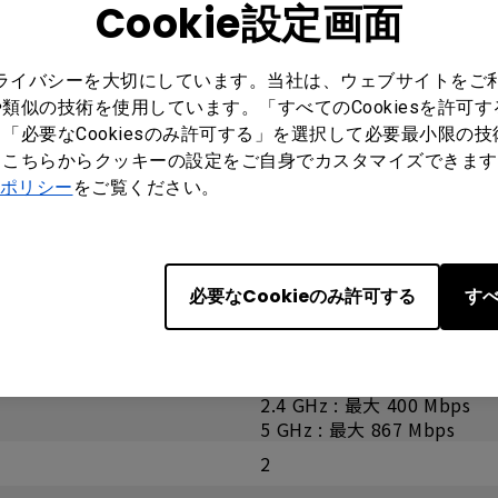
Cookie設定画面
10% ~ 90% RH Non-Conde
5% ~ 90% RH Non-Conden
プライバシーを大切にしています。当社は、ウェブサイトをご
類似の技術を使用しています。「すべてのCookiesを許可
「必要なCookiesのみ許可する」を選択して必要最小限の
もこちらからクッキーの設定をご自身でカスタマイズできます
ポリシー
をご覧ください。
黒
IEEE802.11 a/b/g/n/ac
USB 3.0
必要なCookieのみ許可する
すべ
2.4GHz / 5GHz
あり
2.4 GHz : 最大 400 Mbps
5 GHz : 最大 867 Mbps
2