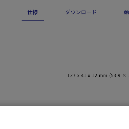
能
仕様
ダウンロード
137 x 41 x 12 mm (53.9 × 
0°C ~ 40°C
-40℃ ~ 70℃