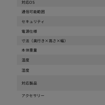
対応OS
通信可能範囲
セキュリティ
電源仕様
寸法（奥行き×高さ×幅）
本体重量
温度
湿度
対応製品
アクセサリー