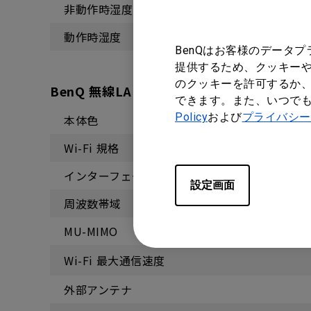
非動作時湿度
動作時湿度
BenQはお客様のデータ
提供するため、クッキーや
のクッキーを許可するか、
BenQ 無線LAN子機
できます。また、いつで
Policy
および
プライバシー
本体色
Wi-Fi 規格
インターフェース
設定画面
周波数帯域
MU-MIMO
Wi-Fi 最大通信速度
外部アンテナ