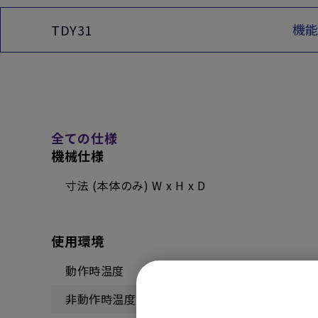
機
TDY31
全ての仕様
機械仕様
寸法 (本体のみ) W x H x D
使用環境
動作時温度
非動作時温度