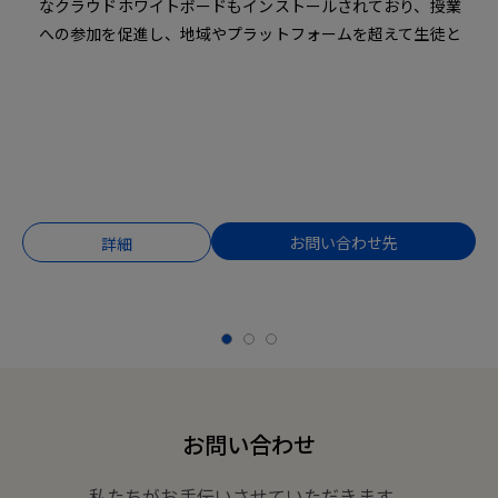
なクラウドホワイトボードもインストールされており、授業
への参加を促進し、地域やプラットフォームを超えて生徒と
のコラボレーションを育成します。RP6501K はタッチ機能が
強化され、教室全体をつなげ、スムーズかつ楽しい学習体験を
達成する究極のインタラクティブディスプレイです。
お問い合わせ先
詳細
お問い合わせ
私たちがお手伝いさせていただきます。