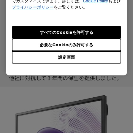
でカスタマイズできます。詳しくは、
Cookie Policy
および
エクスポートして配布する機能を含む多機能ツ
プライバシーポリシー
をご覧ください。
ールが付いていました。ディスプレイの可搬性
を強化するために、RP840G には移動式フロア
スタンドも取り付けられています。ホイールに
すべてのCookieを許可する
より、画面をどこでも必要な場所にすばやく移
動できました。使いやすく直感的なインターフ
必要なCookieのみ許可する
ェイスデザインは、BenQ インタラクティブ・
フラットパネルが競合製品より優れているもう
設定画面
1 つの理由でした。さらに、BenQ は、自社製
品をそれほど強く押すことができなかった競合
他社に対抗して 3 年間の保証を提供しました。