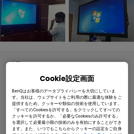
結果
40 台の RP840G が、カタールにある
Cookie設定画面
Kahramaa のすべてのオフィス用に購入されま
した。このインタラクティブ・フラットパネル
BenQはお客様のデータプライバシーを大切にしていま
は、カタール電力・水公社の唯一の技術ソリュ
す。当社は、ウェブサイトをご利用の際に最適な体験をご
ーションでした。Zoom には、Kahramaa のカ
提供するため、クッキーや類似の技術を使用しています。
「すべてのCookiesを許可する」をクリックしてすべての
タール中のオフィスがチャットを使用して通信
クッキーを許可するか、「必要なCookiesのみ許可する」
できる機能、チームのメンバーが会議に参加し
を選択して必要最小限の技術のみを有効にすることができ
たり退席したりする機能、スタッフがリアルタ
ます。また、いつでもこちらからクッキーの設定をご自身
イムで注釈を付ける機能、それを後から簡単に