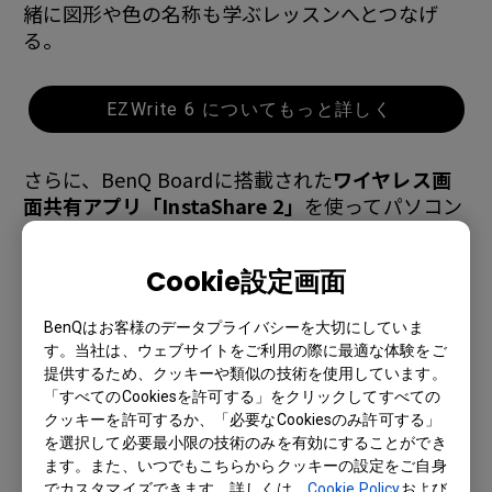
緒に図形や色の名称も学ぶレッスンへとつなげ
る。
EZWrite 6 についてもっと詳しく
さらに、BenQ Boardに搭載された
ワイヤレス画
面共有アプリ「InstaShare 2」
を使ってパソコン
の画面をワイヤレスでミラーリング。PC上の
Googleスライドで「V」の文字や「V」に関連する
Cookie設定画面
「VAN」や「VET」などの写真をBenQ Board画面
にミラーリングし、
注釈ツールアプリ「フローテ
BenQはお客様のデータプライバシーを大切にしていま
ィングツール」
を使って子どもたちにBenQ
す。当社は、ウェブサイトをご利用の際に最適な体験をご
Boardの大画面スクリーンに直接スペルを書かせ
提供するため、クッキーや類似の技術を使用しています。
るレッスンを行う。子どもたちはみんなの前でス
「すべてのCookiesを許可する」をクリックしてすべての
ペルを書きたく、元気よく挙手をしてアピールし
クッキーを許可するか、「必要なCookiesのみ許可する」
ていた。
を選択して必要最小限の技術のみを有効にすることができ
ます。また、いつでもこちらからクッキーの設定をご自身
でカスタマイズできます。詳しくは、
Cookie Policy
および