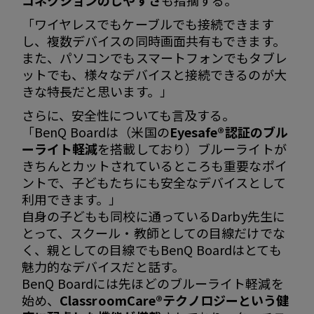
コネクションのしやすさ
も指摘する。
「ワイヤレスでもケーブルでも接続できます
し、複数デバイスの同時画面共有もできます。
また、パソコンでもスマートフォンでもタブレ
ットでも、様々なデバイスと接続できるのが大
きな特長だと思います。」
さらに、安全性についても言及する。
「BenQ Boardは（米国の
Eyesafe®認証のブル
ーライト軽減
を搭載しており）ブルーライトが
きちんとカットされているところも重要なポイ
ントで、子どもたちにも安全なデバイスとして
利用できます。」
自身の子どもも同校に通っているDarby先生に
とって、スクール・教師としての目線だけでな
く、親としての目線でもBenQ Boardはとても
魅力的なデバイスだと話す。
BenQ Boardには先ほどのブルーライト軽減を
始め、
ClassroomCare®テクノロジーという健