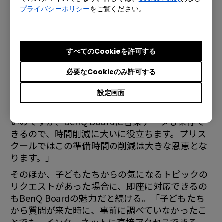
ワイヤレス画面共有アプリ「InstaShare 2」に
プライバシーポリシー
をご覧ください。
ついて
BenQ Boardの導入価値は「時間が削減でき、ペ
すべてのCookieを許可する
ーパーレスで環境に配慮できる」
と、言及する
必要なCookieのみ許可する
Renae先生。「BenQ Boardを使えば、レッスン
で使うマテリアルを大きな紙に手作業で並べる代
設定画面
わりに、写真や情報をPC上で用意するだけですべ
て映し出すことができます。音楽を使うことも多
いのですが、BenQ Boardに音楽データも保存で
きるので、時間削減に大いに役立ちます。プリス
クールではこの準備時間の削減は大きな恩恵とな
ります。」
そのほか、子どもたちからの気になるトピックの
リクエストがあった場合に、即座に対応できるの
もBenQ Boardの魅力だと続ける。「子どもたち
から質問が来た時に、事前に調べていなかったこ
とでも、インターネットに直接アクセスできる