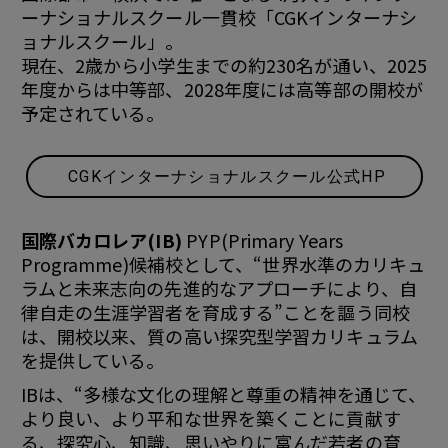
ーナショナルスクール一貫校「CGKインターナシ
ョナルスクール」。
現在、2歳から小学生までの約230名が通い、2025
年度からは中等部、2028年度には高等部の開校が
予定されている。
CGKインターナショナルスクール公式HP
国際バカロレア(IB)
PYP(Primary Years
Programme)候補校として、“世界水準のカリキュ
ラムと未来志向の先進的なアプローチにより、自
律自走の生涯学習者を育成する”ことを謳う同校
は、開校以来、質の高い探究型学習カリキュラム
を提供している。
IBは、“多様な文化の理解と尊重の精神を通じて、
より良い、より平和な世界を築くことに貢献す
る、探究心、知識、思いやりに富んだ若者の育