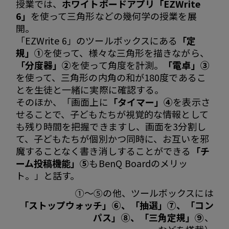
授業では、
ホワイトボードアプリ「EZWrite
6」
を使って三角形などの幾何学の授業を展
開。
「EZWrite 6」のツールボックスにある
「定
規」①
を使って、様々な三角形を描きながら、
「分度器」②
を使って角度を計測。
「電卓」③
を使って、三角形の内角の和が180度であるこ
とを生徒と一緒に実際に確認する。
そのほか、「画面上に
「タイマー」④
を表示さ
せることで、子どもたちが視覚的な情報として
も残り時間を把握できますし、画面を3分割し
て、子どもたちが個別かつ同時に、お互いを邪
魔することなく書き消しすることができる
「チ
ーム投稿機能」⑤
もBenQ Boardのメリッ
ト。」と話す。
①～⑤の他、ツールボックスには
「ストップウォッチ」⑥、「抽選」⑦、「コン
パス」⑧、「三角定規」⑨
、