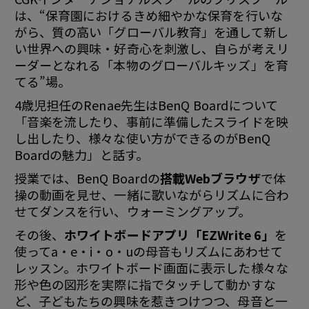
は、“保育園におけるきめ細やかな保育を行いな
がら、質の高い「グローバル教育」を通して新し
い世界への興味・好奇心を刺激し、自らが考えリ
ーダーとなれる「本物のグローバルキッズ」を育
てる”場。
4歳児担任のRenae先生はBenQ Boardについて
「音楽を流したり、事前に準備したスライドを映
し出したり、様々な使い方ができるのがBenQ
Boardの魅力」と話す。
授業では、BenQ Boardの
搭載Webブラウザ
で体
操の動画を見せ、一緒に歌いながらリズムに合わ
せてダンスを行い、ウォーミングアップ。
その後、
ホワイトボードアプリ「EZWrite 6」
を
使ってa・e・i・o・uの母音もリズムにあわせて
レッスン。ホワイトボード画面に表示した様々な
形や色の図形を実際に指でタッチして動かすな
ど、子どもたちの興味を惹きつけつつ、母音と一