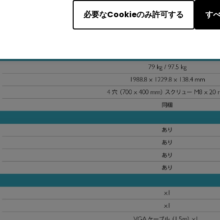
必要なCookieのみ許可する
すべ