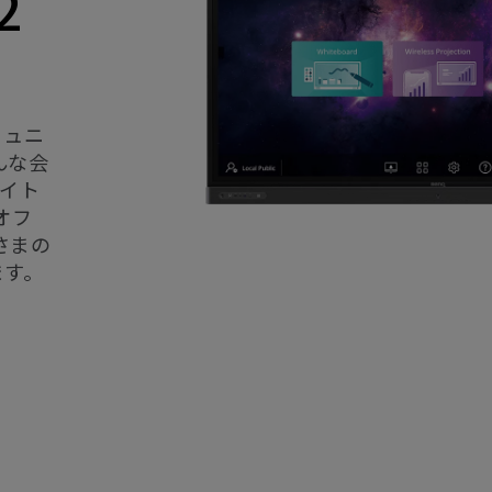
2
ミュニ
んな会
ワイト
オフ
さまの
ます。