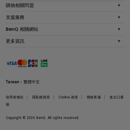
最新產品與活動
購物相關問題
投影機
鑑賞據點
智慧照明
第一次購物就上手
支援服務
尋找銷售據點
擴充底座
官網購物常見問題
會員綁定LINE教學
服務公告
BenQ 相關網站
專業拍物視訊鏡頭
延長保固購買
福利品專區
產品註冊
贈品兌換網站首頁
專業商用解決方案
更多資訊
保固條例
以健康為本的智慧教學
網路報修
關於明基
ZOWIE e-Sports 電競產品
手冊與軟體下載
永續發展
BenQ 大娛樂家
產品常見問題
產品碳足跡報告
BenQ 劇樂部
人才招募
職場精神保護區
Taiwan - 繁體中文
明基基金會
最新優惠活動與新聞
使用者條款
隱私權政策
Cookie 政策
聯絡客服
進出口遵
循
Copyright © 2026 BenQ. All rights reserved.