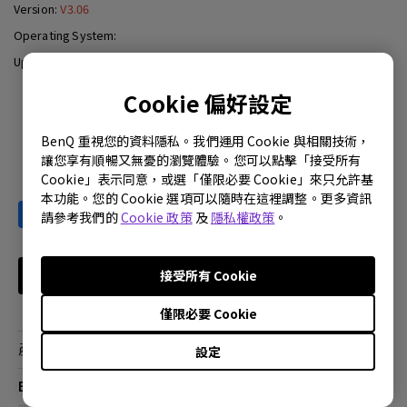
Version:
V3.06
Operating System:
Update:
2010-07-12
Cookie 偏好設定
Download
BenQ 重視您的資料隱私。我們運用 Cookie 與相關技術，
讓您享有順暢又無憂的瀏覽體驗。您可以點擊「接受所有
Cookie」表示同意，或選「僅限必要 Cookie」來只允許基
本功能。您的 Cookie 選項可以隨時在這裡調整。更多資訊
請參考我們的
Cookie 政策
及
隱私權政策
。
接受所有 Cookie
訂閱電子報
僅限必要 Cookie
產品
設定
大型液晶
BenQ 商店
顯示器