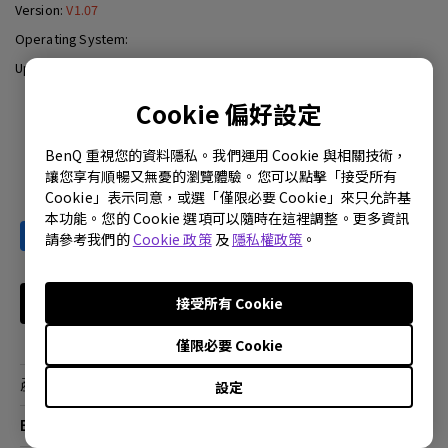
Version:
V1.07
Operating System:
Update:
2007-08-30
Cookie 偏好設定
Download
BenQ 重視您的資料隱私。我們運用 Cookie 與相關技術，
讓您享有順暢又無憂的瀏覽體驗。您可以點擊「接受所有
Cookie」表示同意，或選「僅限必要 Cookie」來只允許基
本功能。您的 Cookie 選項可以隨時在這裡調整。更多資訊
請參考我們的
Cookie 政策
及
隱私權政策
。
接受所有 Cookie
訂閱電子報
僅限必要 Cookie
產品
設定
大型液晶
BenQ 商店
顯示器