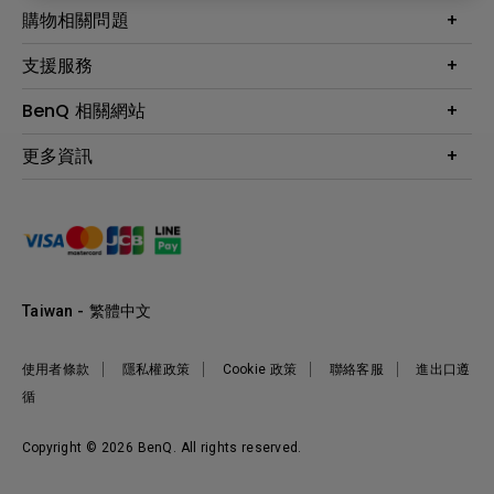
最新產品與活動
購物相關問題
投影機
鑑賞據點
智慧照明
第一次購物就上手
支援服務
尋找銷售據點
擴充底座
官網購物常見問題
會員綁定LINE教學
服務公告
BenQ 相關網站
專業拍物視訊鏡頭
延長保固購買
福利品專區
產品註冊
贈品兌換網站首頁
專業商用解決方案
更多資訊
保固條例
以健康為本的智慧教學
網路報修
關於明基
ZOWIE e-Sports 電競產品
手冊與軟體下載
永續發展
BenQ 大娛樂家
產品常見問題
產品碳足跡報告
BenQ 劇樂部
人才招募
職場精神保護區
Taiwan - 繁體中文
明基基金會
最新優惠活動與新聞
使用者條款
隱私權政策
Cookie 政策
聯絡客服
進出口遵
循
Copyright © 2026 BenQ. All rights reserved.