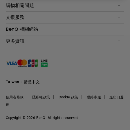
最新產品與活動
購物相關問題
投影機
鑑賞據點
智慧照明
第一次購物就上手
支援服務
尋找銷售據點
擴充底座
官網購物常見問題
會員綁定LINE教學
服務公告
BenQ 相關網站
專業拍物視訊鏡頭
延長保固購買
福利品專區
產品註冊
贈品兌換網站首頁
專業商用解決方案
更多資訊
保固條例
以健康為本的智慧教學
網路報修
關於明基
ZOWIE e-Sports 電競產品
手冊與軟體下載
永續發展
BenQ 大娛樂家
產品常見問題
產品碳足跡報告
BenQ 劇樂部
人才招募
職場精神保護區
Taiwan - 繁體中文
明基基金會
最新優惠活動與新聞
使用者條款
隱私權政策
Cookie 政策
聯絡客服
進出口遵
循
Copyright © 2026 BenQ. All rights reserved.