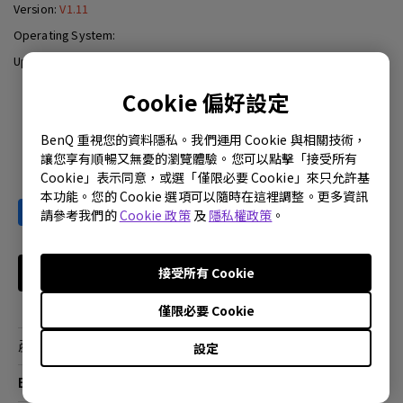
Version:
V1.11
Operating System:
Update:
2008-05-26
Cookie 偏好設定
Download
BenQ 重視您的資料隱私。我們運用 Cookie 與相關技術，
讓您享有順暢又無憂的瀏覽體驗。您可以點擊「接受所有
Cookie」表示同意，或選「僅限必要 Cookie」來只允許基
本功能。您的 Cookie 選項可以隨時在這裡調整。更多資訊
請參考我們的
Cookie 政策
及
隱私權政策
。
接受所有 Cookie
訂閱電子報
僅限必要 Cookie
產品
設定
大型液晶
BenQ 商店
顯示器