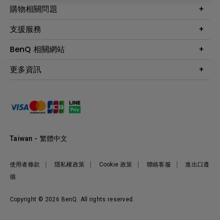
最新產品與活動
購物相關問題
投影機
鑑賞據點
智慧照明
第一次購物就上手
支援服務
尋找銷售據點
擴充底座
官網購物常見問題
會員綁定LINE教學
服務公告
BenQ 相關網站
專業拍物視訊鏡頭
延長保固購買
福利品專區
產品註冊
贈品兌換網站首頁
專業商用解決方案
更多資訊
保固條例
以健康為本的智慧教學
網路報修
關於明基
ZOWIE e-Sports 電競產品
手冊與軟體下載
永續發展
BenQ 大娛樂家
產品常見問題
產品碳足跡報告
BenQ 劇樂部
人才招募
職場精神保護區
Taiwan - 繁體中文
明基基金會
最新優惠活動與新聞
使用者條款
隱私權政策
Cookie 政策
聯絡客服
進出口遵
循
Copyright © 2026 BenQ. All rights reserved.