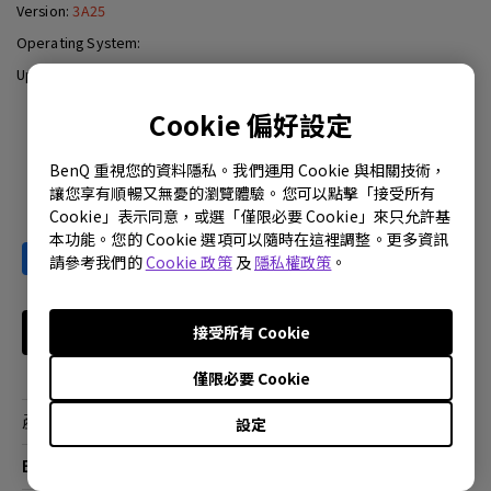
Version:
3A25
Operating System:
Update:
2005-11-02
Cookie 偏好設定
Download
BenQ 重視您的資料隱私。我們運用 Cookie 與相關技術，
讓您享有順暢又無憂的瀏覽體驗。您可以點擊「接受所有
Cookie」表示同意，或選「僅限必要 Cookie」來只允許基
本功能。您的 Cookie 選項可以隨時在這裡調整。更多資訊
請參考我們的
Cookie 政策
及
隱私權政策
。
接受所有 Cookie
訂閱電子報
僅限必要 Cookie
產品
設定
大型液晶
BenQ 商店
顯示器