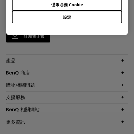
僅限必要 Cookie
設定
訂閱電子報
產品
大型液晶
BenQ 商店
顯示器
最新產品與活動
購物相關問題
投影機
鑑賞據點
智慧照明
第一次購物就上手
支援服務
尋找銷售據點
擴充底座
官網購物常見問題
會員綁定LINE教學
服務公告
BenQ 相關網站
專業拍物視訊鏡頭
延長保固購買
福利品專區
產品註冊
贈品兌換網站首頁
專業商用解決方案
更多資訊
保固條例
以健康為本的智慧教學
網路報修
關於明基