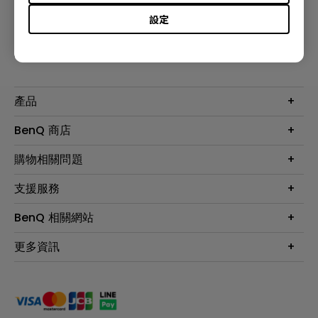
設定
訂閱電子報
產品
大型液晶
BenQ 商店
顯示器
最新產品與活動
購物相關問題
投影機
鑑賞據點
智慧照明
第一次購物就上手
支援服務
尋找銷售據點
擴充底座
官網購物常見問題
會員綁定LINE教學
服務公告
BenQ 相關網站
專業拍物視訊鏡頭
延長保固購買
福利品專區
產品註冊
贈品兌換網站首頁
專業商用解決方案
更多資訊
保固條例
以健康為本的智慧教學
網路報修
關於明基
ZOWIE e-Sports 電競產品
手冊與軟體下載
永續發展
BenQ 大娛樂家
產品常見問題
產品碳足跡報告