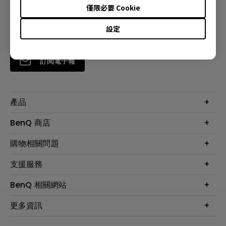
僅限必要 Cookie
設定
訂閱電子報
產品
大型液晶
BenQ 商店
顯示器
最新產品與活動
購物相關問題
投影機
鑑賞據點
智慧照明
第一次購物就上手
支援服務
尋找銷售據點
擴充底座
官網購物常見問題
會員綁定LINE教學
服務公告
BenQ 相關網站
專業拍物視訊鏡頭
延長保固購買
福利品專區
產品註冊
贈品兌換網站首頁
專業商用解決方案
更多資訊
保固條例
以健康為本的智慧教學
網路報修
關於明基