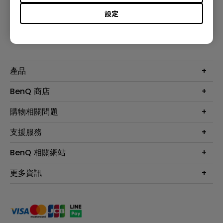
設定
訂閱電子報
產品
大型液晶
BenQ 商店
顯示器
最新產品與活動
購物相關問題
投影機
鑑賞據點
智慧照明
第一次購物就上手
支援服務
尋找銷售據點
擴充底座
官網購物常見問題
會員綁定LINE教學
服務公告
BenQ 相關網站
專業拍物視訊鏡頭
延長保固購買
福利品專區
產品註冊
贈品兌換網站首頁
專業商用解決方案
更多資訊
保固條例
以健康為本的智慧教學
網路報修
關於明基
ZOWIE e-Sports 電競產品
手冊與軟體下載
永續發展
BenQ 大娛樂家
產品常見問題
產品碳足跡報告