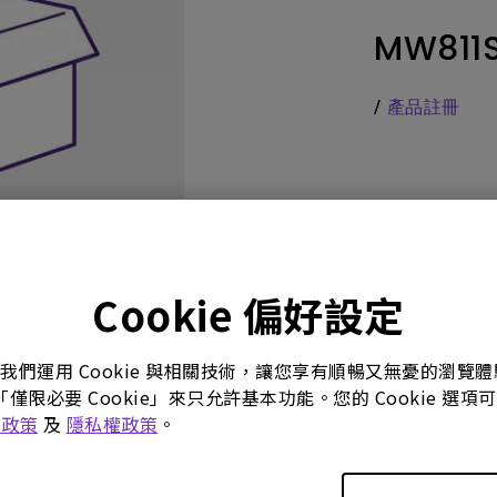
務
色域
LED
教育投影機
MW811
硬體校色
雷射
高爾夫投影機
支援腳架高低升降
內建AndroidTV
/
產品註冊
Nano Gloss 鏡面面板
有低延遲輸入
Nano Matte 霧面無反光面板
Cookie 偏好設定
。我們運用 Cookie 與相關技術，讓您享有順暢又無憂的瀏
片
使用手冊
軟體下載
「僅限必要 Cookie」來只允許基本功能。您的 Cookie 
e 政策
及
隱私權政策
。
沒有相關的保固資訊