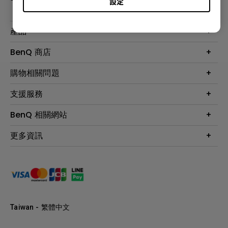
設定
產品
大型液晶
BenQ 商店
顯示器
最新產品與活動
購物相關問題
投影機
鑑賞據點
智慧照明
第一次購物就上手
支援服務
尋找銷售據點
擴充底座
官網購物常見問題
會員綁定LINE教學
服務公告
BenQ 相關網站
專業拍物視訊鏡頭
延長保固購買
福利品專區
產品註冊
贈品兌換網站首頁
專業商用解決方案
更多資訊
保固條例
以健康為本的智慧教學
網路報修
關於明基
ZOWIE e-Sports 電競產品
手冊與軟體下載
永續發展
BenQ 大娛樂家
產品常見問題
產品碳足跡報告
BenQ 劇樂部
人才招募
職場精神保護區
Taiwan - 繁體中文
明基基金會
最新優惠活動與新聞