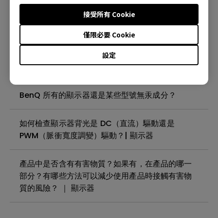
殘影現象( image sticking)是什麼?如何避免或消
接受所有 Cookie
除？| 顯示器
僅限必要 Cookie
我的 BenQ 顯示器螢幕上是否有需要撕下的保護膜
設定
或塑膠膜？| 顯示器
BenQ 所有的顯示器還是某些型號無汞成分？
如何檢查顯示器背光是 DC（直流）驅動還是
PWM（脈衝寬度調變）驅動？| 顯示器
產品中是否含有有害物質？如果有，在產品的哪一
部分？有哪些方法可以減少使用產品時接觸有害物
質的風險？ ｜ 顯示器