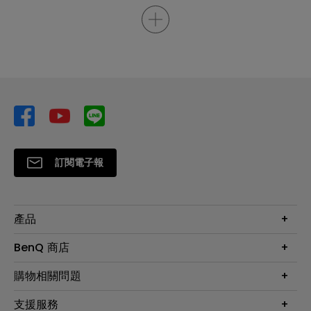
訂閱電子報
產品
大型液晶
BenQ 商店
顯示器
最新產品與活動
購物相關問題
投影機
鑑賞據點
智慧照明
第一次購物就上手
支援服務
尋找銷售據點