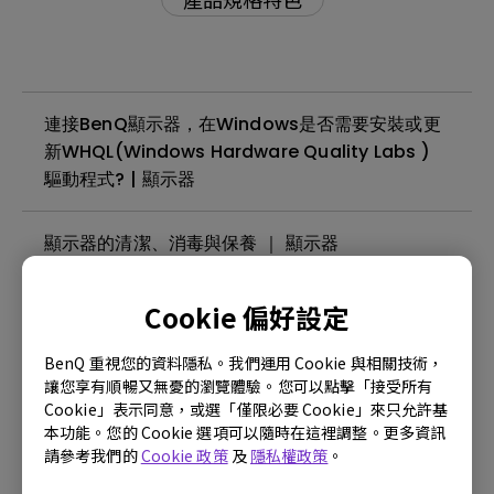
連接BenQ顯示器，在Windows是否需要安裝或更
新WHQL(Windows Hardware Quality Labs )
驅動程式? | 顯示器
顯示器的清潔、消毒與保養 ｜ 顯示器
什麼是面板背光溢光或背光漏光？| 顯示器
Cookie 偏好設定
BenQ 重視您的資料隱私。我們運用 Cookie 與相關技術，
顯示器可以在24小時不間斷的環境下使用嗎？| 顯
讓您享有順暢又無憂的瀏覽體驗。您可以點擊「接受所有
示器
Cookie」表示同意，或選「僅限必要 Cookie」來只允許基
本功能。您的 Cookie 選項可以隨時在這裡調整。更多資訊
請參考我們的
Cookie 政策
及
隱私權政策
。
螢幕閃爍如何排除 ? | 顯示器