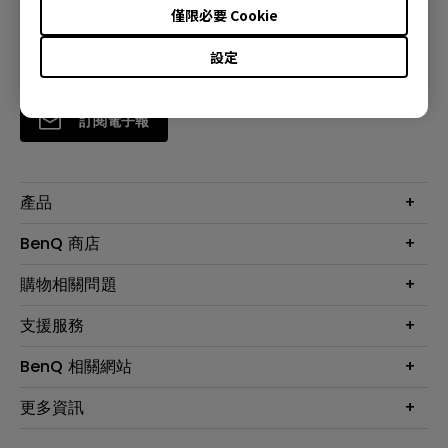
僅限必要 Cookie
設定
訂閱電子報
產品
大型液晶
BenQ 商店
顯示器
最新產品與活動
購物相關問題
投影機
鑑賞據點
智慧照明
第一次購物就上手
支援服務
尋找銷售據點
擴充底座
官網購物常見問題
會員綁定LINE教學
服務公告
BenQ 相關網站
專業拍物視訊鏡頭
延長保固購買
福利品專區
產品註冊
贈品兌換網站首頁
專業商用解決方案
更多資訊
保固條例
以健康為本的智慧教學
網路報修
關於明基