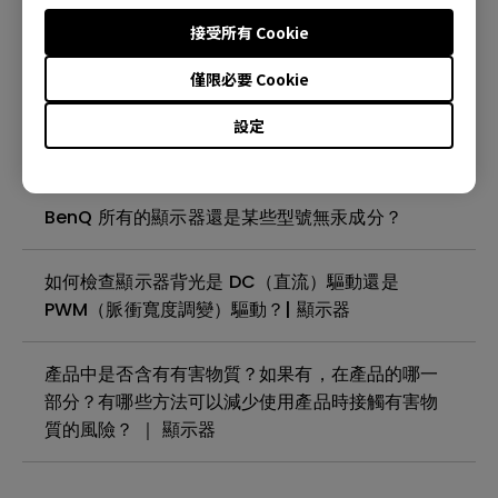
殘影現象( image sticking)是什麼?如何避免或消
接受所有 Cookie
除？| 顯示器
僅限必要 Cookie
我的 BenQ 顯示器螢幕上是否有需要撕下的保護膜
設定
或塑膠膜？| 顯示器
BenQ 所有的顯示器還是某些型號無汞成分？
如何檢查顯示器背光是 DC（直流）驅動還是
PWM（脈衝寬度調變）驅動？| 顯示器
產品中是否含有有害物質？如果有，在產品的哪一
部分？有哪些方法可以減少使用產品時接觸有害物
質的風險？ ｜ 顯示器