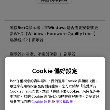
連接BenQ顯示器，在Windows是否需要安裝或更
新WHQL(Windows Hardware Quality Labs )
驅動程式? | 顯示器
顯示器的清潔、消毒與保養 ｜ 顯示器
什麼是面板背光溢光或背光漏光？| 顯示器
Cookie 偏好設定
BenQ 重視您的資料隱私。我們運用 Cookie 與相關技術，
顯示器可以在24小時不間斷的環境下使用嗎？| 顯
讓您享有順暢又無憂的瀏覽體驗。您可以點擊「接受所有
示器
Cookie」表示同意，或選「僅限必要 Cookie」來只允許基
本功能。您的 Cookie 選項可以隨時在這裡調整。更多資訊
請參考我們的
Cookie 政策
及
隱私權政策
。
螢幕閃爍如何排除 ? | 顯示器