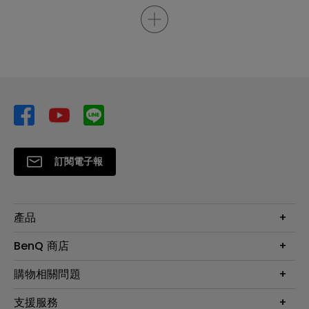
訂閱電子報
產品
大型液晶
BenQ 商店
顯示器
最新產品與活動
購物相關問題
投影機
鑑賞據點
智慧照明
第一次購物就上手
支援服務
尋找銷售據點