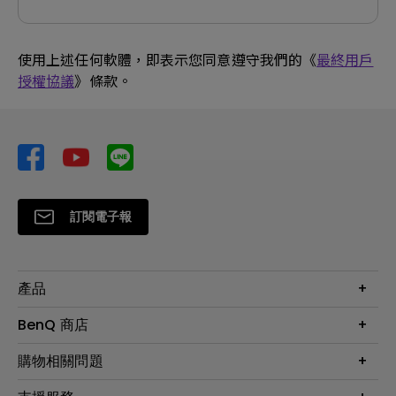
使用上述任何軟體，即表示您同意遵守我們的《
最終用戶
授權協議
》條款。
訂閱電子報
產品
大型液晶
BenQ 商店
顯示器
最新產品與活動
購物相關問題
投影機
鑑賞據點
智慧照明
第一次購物就上手