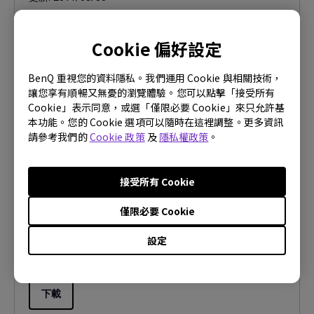
檔案大小:
109.28 KB
Cookie 偏好設定
下載
BenQ 重視您的資料隱私。我們運用 Cookie 與相關技術，
讓您享有順暢又無憂的瀏覽體驗。您可以點擊「接受所有
Cookie」表示同意，或選「僅限必要 Cookie」來只允許基
本功能。您的 Cookie 選項可以隨時在這裡調整。更多資訊
請參考我們的
Cookie 政策
及
隱私權政策
。
驅動程式
MP
接受所有 Cookie
OS:
WindowVista|WinXP
OS Version:
僅限必要 Cookie
版本:
0
設定
更新:
2009/12/15
檔案大小:
109.93 KB
下載