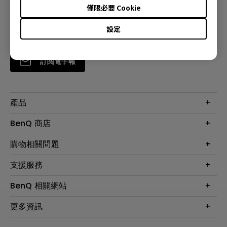
僅限必要 Cookie
設定
訂閱電子報
產品
大型液晶
BenQ 商店
顯示器
最新產品與活動
購物相關問題
投影機
鑑賞據點
智慧照明
第一次購物就上手
支援服務
尋找銷售據點
擴充底座
官網購物常見問題
會員綁定LINE教學
服務公告
BenQ 相關網站
專業拍物視訊鏡頭
延長保固購買
福利品專區
產品註冊
贈品兌換網站首頁
專業商用解決方案
更多資訊
保固條例
以健康為本的智慧教學
網路報修
關於明基