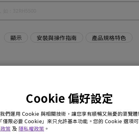
顯示
安裝與操作指南
產品規格特色
(Windows Hardware Quality Labs ) 驅動程式?
Cookie 偏好設定
。我們運用 Cookie 與相關技術，讓您享有順暢又無憂的瀏
「僅限必要 Cookie」來只允許基本功能。您的 Cookie 
e 政策
及
隱私權政策
。
示器