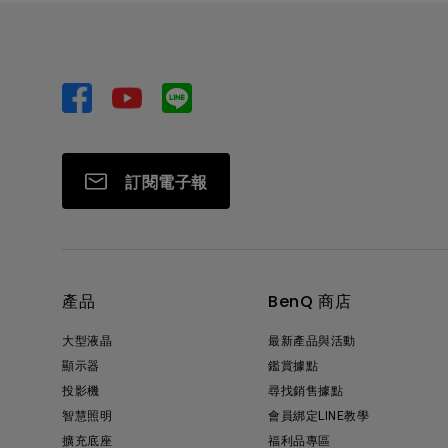
訂閱電子報
產品
BenQ 商店
大型液晶
最新產品與活動
顯示器
鑑賞據點
投影機
尋找銷售據點
智慧照明
會員綁定LINE教學
擴充底座
福利品專區