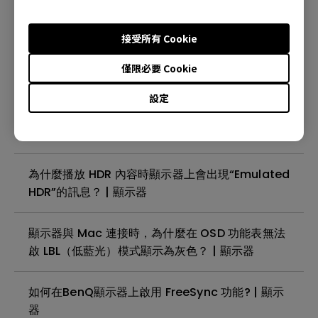
HDR」訊息？ | 顯示器
接受所有 Cookie
DisplayHDR 和 HDR10 有什麼區別？| 顯示器
僅限必要 Cookie
已從Radeon 控制面板或AMD 驅動程式停用
設定
FreeSync時，為何顯示器的OSD 資訊仍顯示
FreeSync 開啟? |顯示器
為什麼播放 HDR 內容時顯示器上會出現“Emulated
HDR”的訊息？ | 顯示器
顯示器與 Mac 連接時，為什麼在 OSD 功能表無法
啟 LBL（低藍光）模式顯示為灰色？ | 顯示器
如何在BenQ顯示器上啟用 FreeSync 功能? | 顯示
器