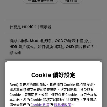
什麼是 HDR10？| 顯示器
將顯示器與 Mac 連接時，OSD 功能表中僅提供
HDR 圖片模式。如何切換到其他 OSD 圖片模式？ |
顯示器
顯示器與 Mac 連接時，為何無法開啟低藍光模式
（LBL顯示為灰色）？ | 顯示器
Cookie 偏好設定
BenQ 重視您的資料隱私。我們運用 Cookie 與相關技術，
什麼是 IPS GLOW，怎樣才能使它不那麼明顯？| 顯
讓您享有順暢又無憂的瀏覽體驗。您可以點擊「接受所有
示器
Cookie」表示同意，或選「僅限必要 Cookie」來只允許基
本功能。您的 Cookie 選項可以隨時在這裡調整。更多資訊
請參考我們的
Cookie 政策
及
隱私權政策
。
為什麼播放 HDR 內容時顯示器上會出現「模擬