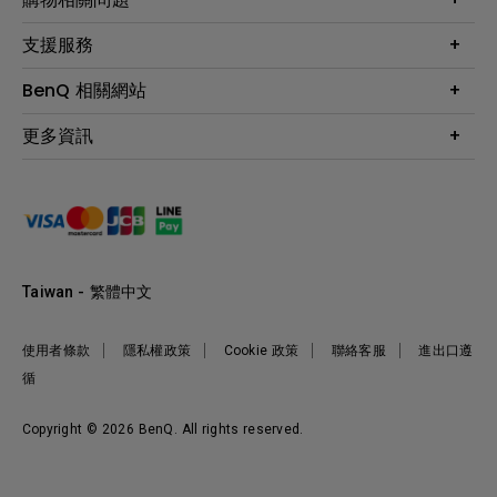
投影機
鑑賞據點
智慧照明
第一次購物就上手
支援服務
尋找銷售據點
擴充底座
官網購物常見問題
會員綁定LINE教學
服務公告
BenQ 相關網站
專業拍物視訊鏡頭
延長保固購買
福利品專區
產品註冊
贈品兌換網站首頁
專業商用解決方案
更多資訊
保固條例
以健康為本的智慧教學
網路報修
關於明基
ZOWIE e-Sports 電競產品
手冊與軟體下載
永續發展
BenQ 大娛樂家
產品常見問題
產品碳足跡報告
BenQ 劇樂部
人才招募
職場精神保護區
Taiwan - 繁體中文
明基基金會
最新優惠活動與新聞
使用者條款
隱私權政策
Cookie 政策
聯絡客服
進出口遵
循
Copyright © 2026 BenQ. All rights reserved.