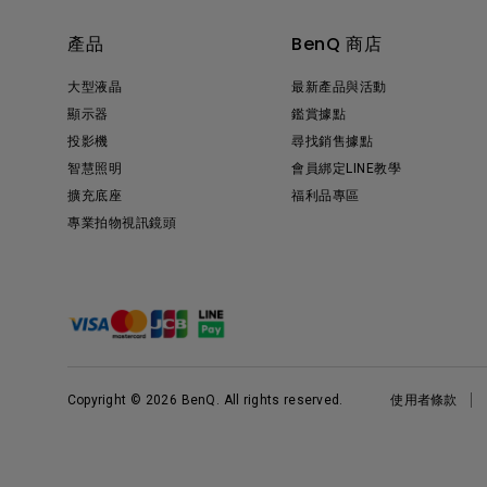
產品
BenQ 商店
大型液晶
最新產品與活動
顯示器
鑑賞據點
投影機
尋找銷售據點
智慧照明
會員綁定LINE教學
擴充底座
福利品專區
專業拍物視訊鏡頭
Copyright © 2026 BenQ. All rights reserved.
使用者條款