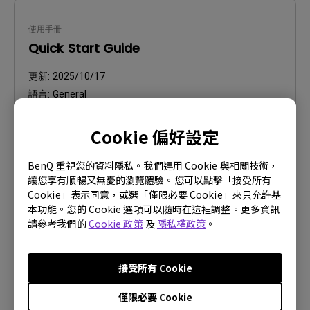
使用手冊
Quick Start Guide
更新:
2025/10/17
語言:
General
檔案大小:
1.76 MB
Cookie 偏好設定
版本:
BenQ 重視您的資料隱私。我們運用 Cookie 與相關技術，
預覽
讓您享有順暢又無憂的瀏覽體驗。您可以點擊「接受所有
Cookie」表示同意，或選「僅限必要 Cookie」來只允許基
本功能。您的 Cookie 選項可以隨時在這裡調整。更多資訊
請參考我們的
Cookie 政策
及
隱私權政策
。
使用手冊
接受所有 Cookie
Regulatory Statements
僅限必要 Cookie
更新:
2026/08/07