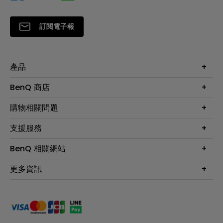
訂閱電子報
產品
大型液晶
BenQ 商店
顯示器
最新產品與活動
購物相關問題
投影機
鑑賞據點
智慧照明
第一次購物就上手
支援服務
尋找銷售據點
擴充底座
官網購物常見問題
會員綁定LINE教學
服務公告
BenQ 相關網站
專業拍物視訊鏡頭
延長保固購買
福利品專區
產品註冊
贈品兌換網站首頁
專業商用解決方案
更多資訊
保固條例
以健康為本的智慧教學
網路報修
關於明基
ZOWIE e-Sports 電競產品
手冊與軟體下載
永續發展
BenQ 大娛樂家
產品常見問題
產品碳足跡報告
BenQ 劇樂部