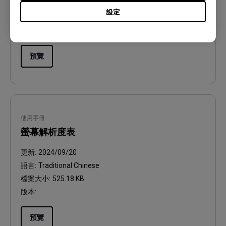
語言:
General
設定
檔案大小:
752.9 KB
版本:
預覽
使用手冊
螢幕解析度表
更新:
2024/09/20
語言:
Traditional Chinese
檔案大小:
525.18 KB
版本:
預覽